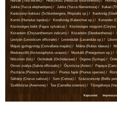
Hársak
(Tilia secies)
/
Hibiszkusz
(Hibiscus rosa-sinensis)
/
Hóvirá
Jukka
(Yucca elephantipes)
/
Jukka
(Yucca filamentosa)
/
Kakaó
(T
Karácsonyi kaktusz
(Schlumbergera, Rhipsalis sp.)
/
Kardvirág
(Gladi
Komló
(Humulus lupulus)
/
Korallvirág
(Kalanchoe sp.)
/
Koriander
(
Közönséges bükk
(Fagus sylvatica)
/
Közönséges mogyoró
(Corylus 
Krizantém
(Chrysanthemum indicum)
/
Krizantém
(Dendranthema)
/
Lestyán
(Levisticum officinale)
/
Levendulák
(Lavandula sp.)
/
Lilio
Májusi gyöngyvirág
(Convallaria majalis)
/
Málna
(Rubus idaeus)
/
M
Medveszőlő
(Arctostaphylos uvaursi)
/
Muskátli
(Pelargonium sp.)
/
Nőszirom
(Iris)
/
Orchideák
(Orchidaceae)
/
Orgona
(Syringa)
/
Örök
Orvosi zsálya
(Salvia officinalis)
/
Őszirózsa
(Aster)
/
Papaya
(Cari
Pisztácia
(Pistacia lentiscus)
/
Prunus fajok
(Prunus species)
/
Róz
Sáfrány
(Crocus sativus)
/
Som
(Cornus)
/
Százszorszép
(Bellis per
Szellőrózsa
(Anemone)
/
Tea
(Camellia sinensis)
/
Tőzegáfonya
(Va
Kapcsolat
Impressz