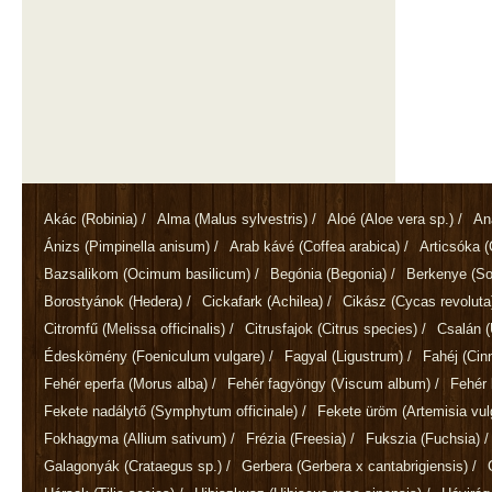
Akác
(Robinia)
/
Alma
(Malus sylvestris)
/
Aloé
(Aloe vera sp.)
/
An
Ánizs
(Pimpinella anisum)
/
Arab kávé
(Coffea arabica)
/
Articsóka
(
Bazsalikom
(Ocimum basilicum)
/
Begónia
(Begonia)
/
Berkenye
(So
Borostyánok
(Hedera)
/
Cickafark
(Achilea)
/
Cikász
(Cycas revoluta
Citromfű
(Melissa officinalis)
/
Citrusfajok
(Citrus species)
/
Csalán
(
Édeskömény
(Foeniculum vulgare)
/
Fagyal
(Ligustrum)
/
Fahéj
(Ci
Fehér eperfa
(Morus alba)
/
Fehér fagyöngy
(Viscum album)
/
Fehér 
Fekete nadálytő
(Symphytum officinale)
/
Fekete üröm
(Artemisia vul
Fokhagyma
(Allium sativum)
/
Frézia
(Freesia)
/
Fukszia
(Fuchsia)
/
Galagonyák
(Crataegus sp.)
/
Gerbera
(Gerbera x cantabrigiensis)
/