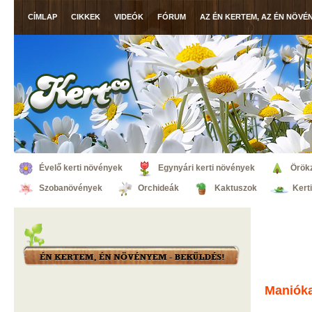
CÍMLAP
CIKKEK
VIDEÓK
FÓRUM
AZ ÉN KERTEM, AZ ÉN NÖVÉ
Évelő kerti növények
Egynyári kerti növények
Örök
Szobanövények
Orchideák
Kaktuszok
Kert
Maniók