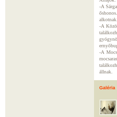
-A Sárga
őshonos.
alkotnak
-A Közön
találk
gyógynöv
ernyőbug
-A Mocsá
mocsaras
találkoz
állnak.
Galéria