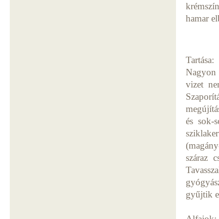
krémszín
hamar el
Tartása:
Nagyon s
vizet ne
Szaporítá
megújítá
és sok-s
sziklake
(magányo
száraz c
Tavassz
gyógyász
gyűjtik
Alfajok: