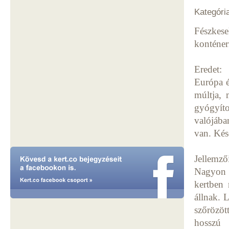
Kategóri
Fészkese
konténer
Eredet:
Európa é
múltja, 
gyógyít
valójába
van. Kés
Jellemző
Nagyon 
kertben 
állnak. 
szőrözöt
hosszú 