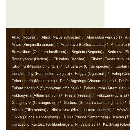
Akác
(Robinia)
/
Alma
(Malus sylvestris)
/
Aloé
(Aloe vera sp.)
/
An
Ánizs
(Pimpinella anisum)
/
Arab kávé
(Coffea arabica)
/
Articsóka
(
Bazsalikom
(Ocimum basilicum)
/
Begónia
(Begonia)
/
Berkenye
(So
Borostyánok
(Hedera)
/
Cickafark
(Achilea)
/
Cikász
(Cycas revoluta
Citromfű
(Melissa officinalis)
/
Citrusfajok
(Citrus species)
/
Csalán
(
Édeskömény
(Foeniculum vulgare)
/
Fagyal
(Ligustrum)
/
Fahéj
(Ci
Fehér eperfa
(Morus alba)
/
Fehér fagyöngy
(Viscum album)
/
Fehér 
Fekete nadálytő
(Symphytum officinale)
/
Fekete üröm
(Artemisia vul
Fokhagyma
(Allium sativum)
/
Frézia
(Freesia)
/
Fukszia
(Fuchsia)
/
Galagonyák
(Crataegus sp.)
/
Gerbera
(Gerbera x cantabrigiensis)
/
Hársak
(Tilia secies)
/
Hibiszkusz
(Hibiscus rosa-sinensis)
/
Hóvirá
Jukka
(Yucca elephantipes)
/
Jukka
(Yucca filamentosa)
/
Kakaó
(T
Karácsonyi kaktusz
(Schlumbergera, Rhipsalis sp.)
/
Kardvirág
(Gladi