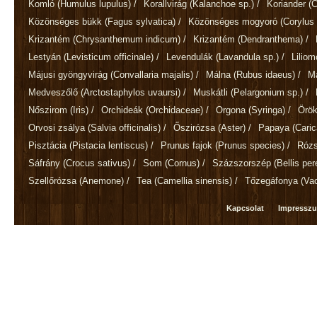
Komló
(Humulus lupulus)
/
Korallvirág
(Kalanchoe sp.)
/
Koriander
(
Közönséges bükk
(Fagus sylvatica)
/
Közönséges mogyoró
(Corylus 
Krizantém
(Chrysanthemum indicum)
/
Krizantém
(Dendranthema)
/
Lestyán
(Levisticum officinale)
/
Levendulák
(Lavandula sp.)
/
Lilio
Májusi gyöngyvirág
(Convallaria majalis)
/
Málna
(Rubus idaeus)
/
M
Medveszőlő
(Arctostaphylos uvaursi)
/
Muskátli
(Pelargonium sp.)
/
Nőszirom
(Iris)
/
Orchideák
(Orchidaceae)
/
Orgona
(Syringa)
/
Örök
Orvosi zsálya
(Salvia officinalis)
/
Őszirózsa
(Aster)
/
Papaya
(Cari
Pisztácia
(Pistacia lentiscus)
/
Prunus fajok
(Prunus species)
/
Róz
Sáfrány
(Crocus sativus)
/
Som
(Cornus)
/
Százszorszép
(Bellis per
Szellőrózsa
(Anemone)
/
Tea
(Camellia sinensis)
/
Tőzegáfonya
(Va
Kapcsolat
Impressz