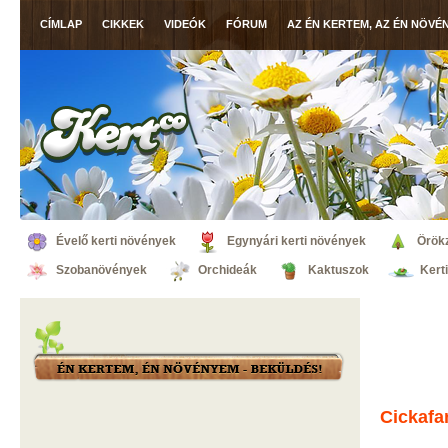
CÍMLAP
CIKKEK
VIDEÓK
FÓRUM
AZ ÉN KERTEM, AZ ÉN NÖVÉ
Évelő kerti növények
Egynyári kerti növények
Örök
Szobanövények
Orchideák
Kaktuszok
Kert
Cickafa