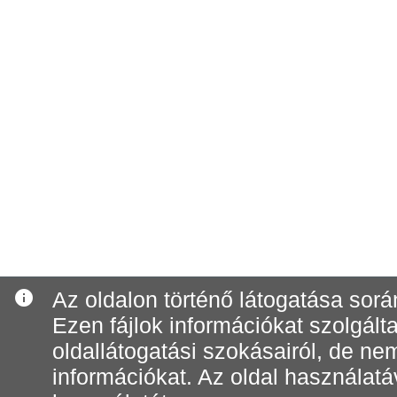
info
Az oldalon történő látogatása során
Ezen fájlok információkat szolgál
oldallátogatási szokásairól, de n
információkat. Az oldal használatá