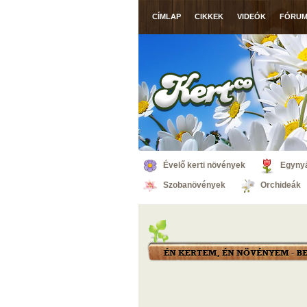
CÍMLAP
CIKKEK
VIDEÓK
FÓRU
Évelő kerti növények
Egynyá
Szobanövények
Orchideák