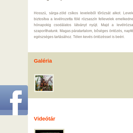
Hosszú, sárga-zöld csíkos leveleiből tőrózsát alkot. Level
biztosítva a levélrozetta fölé rózsaszín fellevelek emelked
hónapokig csodálatos látványt nyújt. Majd a levélrózsa
szaporíthatunk. Magas páratartalom, bőséges öntözés, napf
egészséges tartásához. Télen kevés öntözéssel is beéri.
Galéria
Videótár