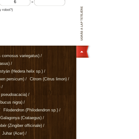
=
y robot?)
 comosus variegatus)
/
rasus)
/
ostyán
(Hedera helix sp.)
/
men persicum)
/
Citrom
(Citrus limon)
/
)
/
a pseudoacacia)
/
bucus nigra)
/
/
Filodendron
(Philodendron sp.)
/
Galagonya
(Crataegus)
/
mbér
(Zingiber officinale)
/
Juhar
(Acer)
/