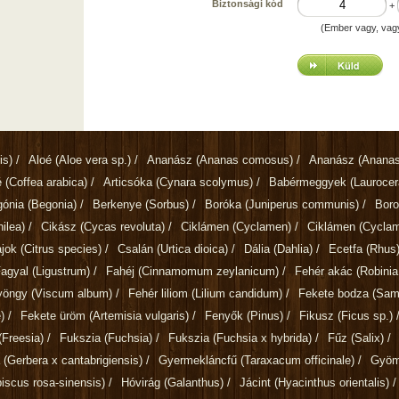
Biztonsági kód
+
(Ember vagy, vag
is)
/
Aloé
(Aloe vera sp.)
/
Ananász
(Ananas comosus)
/
Ananász
(Ananas
é
(Coffea arabica)
/
Articsóka
(Cynara scolymus)
/
Babérmeggyek
(Lauroce
gónia
(Begonia)
/
Berkenye
(Sorbus)
/
Boróka
(Juniperus communis)
/
Bor
ilea)
/
Cikász
(Cycas revoluta)
/
Ciklámen
(Cyclamen)
/
Ciklámen
(Cycla
ajok
(Citrus species)
/
Csalán
(Urtica dioica)
/
Dália
(Dahlia)
/
Ecetfa
(Rhus
Fagyal
(Ligustrum)
/
Fahéj
(Cinnamomum zeylanicum)
/
Fehér akác
(Robini
gyöngy
(Viscum album)
/
Fehér liliom
(Lilium candidum)
/
Fekete bodza
(Sam
)
/
Fekete üröm
(Artemisia vulgaris)
/
Fenyők
(Pinus)
/
Fikusz
(Ficus sp.)
(Freesia)
/
Fukszia
(Fuchsia)
/
Fukszia
(Fuchsia x hybrida)
/
Fűz
(Salix)
/
a
(Gerbera x cantabrigiensis)
/
Gyermekláncfű
(Taraxacum officinale)
/
Gyö
biscus rosa-sinensis)
/
Hóvirág
(Galanthus)
/
Jácint
(Hyacinthus orientalis)
/