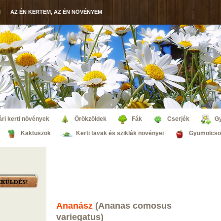
M
AZ ÉN KERTEM, AZ ÉN NÖVÉNYEM
ri kerti növények
Örökzöldek
Fák
Cserjék
G
Kaktuszok
Kerti tavak és sziklák növényei
Gyümölcsö
Ananász
(Ananas comosus
variegatus)