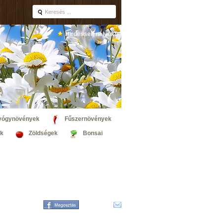
Hirdessen nálunk!
yógynövények
Fűszernövények
k
Zöldségek
Bonsai