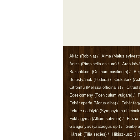
Akác
(Robinia)
/
Alma
(Malus sylvestr
Ánizs
(Pimpinella anisum)
/
Arab káv
Bazsalikom
(Ocimum basilicum)
/
Be
Borostyánok
(Hedera)
/
Cickafark
(Ach
Citromfű
(Melissa officinalis)
/
Citrusf
Édeskömény
(Foeniculum vulgare)
/
Fehér eperfa
(Morus alba)
/
Fehér fa
Fekete nadálytő
(Symphytum officinale
Fokhagyma
(Allium sativum)
/
Frézia
Galagonyák
(Crataegus sp.)
/
Gerber
Hársak
(Tilia secies)
/
Hibiszkusz
(Hi