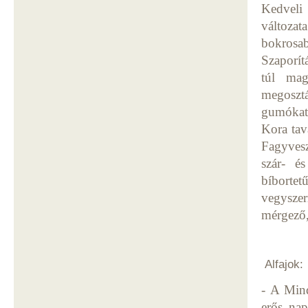
Kedveli 
változa
bokrosa
Szaporít
túl mag
megoszt
gumókat 
Kora tav
Fagyvesz
szár- és
bíbortet
vegyszer
mérgező,
Alfajok:
- A Mind
erős nap