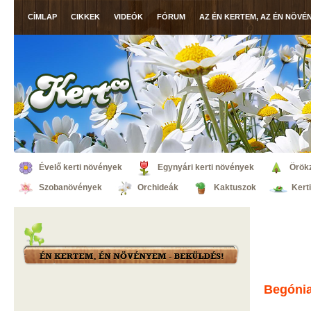
CÍMLAP
CIKKEK
VIDEÓK
FÓRUM
AZ ÉN KERTEM, AZ ÉN NÖVÉ
Évelő kerti növények
Egynyári kerti növények
Örök
Szobanövények
Orchideák
Kaktuszok
Kert
Begóni