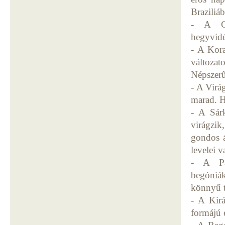
Braziliá
- A Gu
hegyvidé
- A Kora
változat
Népszerű
- A Virá
marad. H
- A Sár
virágzi
gondos á
levelei 
- A Paj
begóniák
könnyű t
- A Kirá
formájú 