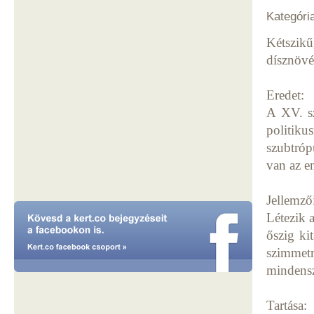
Kategóri
Kétszik
dísznöv
Eredet:
A XV. sz
politiku
szubtróp
van az e
Jellemző
Létezik 
őszig ki
szimmet
mindensz
Tartása: