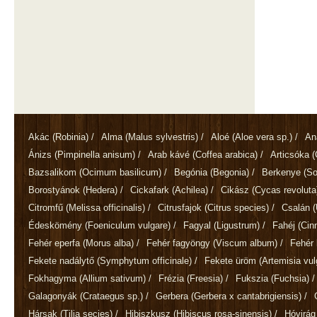
Akác
(Robinia)
/
Alma
(Malus sylvestris)
/
Aloé
(Aloe vera sp.)
/
An
Ánizs
(Pimpinella anisum)
/
Arab kávé
(Coffea arabica)
/
Articsóka
(
Bazsalikom
(Ocimum basilicum)
/
Begónia
(Begonia)
/
Berkenye
(So
Borostyánok
(Hedera)
/
Cickafark
(Achilea)
/
Cikász
(Cycas revoluta
Citromfű
(Melissa officinalis)
/
Citrusfajok
(Citrus species)
/
Csalán
(
Édeskömény
(Foeniculum vulgare)
/
Fagyal
(Ligustrum)
/
Fahéj
(Ci
Fehér eperfa
(Morus alba)
/
Fehér fagyöngy
(Viscum album)
/
Fehér 
Fekete nadálytő
(Symphytum officinale)
/
Fekete üröm
(Artemisia vul
Fokhagyma
(Allium sativum)
/
Frézia
(Freesia)
/
Fukszia
(Fuchsia)
/
Galagonyák
(Crataegus sp.)
/
Gerbera
(Gerbera x cantabrigiensis)
/
Hársak
(Tilia secies)
/
Hibiszkusz
(Hibiscus rosa-sinensis)
/
Hóvirá