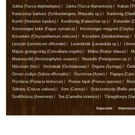
Jukka
(Yucca elephantipes)
/
Jukka
(Yucca filamentosa)
/
Kakaó
(T
Karácsonyi kaktusz
(Schlumbergera, Rhipsalis sp.)
/
Kardvirág
(Gladi
Komló
(Humulus lupulus)
/
Korallvirág
(Kalanchoe sp.)
/
Koriander
(
Közönséges bükk
(Fagus sylvatica)
/
Közönséges mogyoró
(Corylus 
Krizantém
(Chrysanthemum indicum)
/
Krizantém
(Dendranthema)
/
Lestyán
(Levisticum officinale)
/
Levendulák
(Lavandula sp.)
/
Lilio
Májusi gyöngyvirág
(Convallaria majalis)
/
Málna
(Rubus idaeus)
/
M
Medveszőlő
(Arctostaphylos uvaursi)
/
Muskátli
(Pelargonium sp.)
/
Nőszirom
(Iris)
/
Orchideák
(Orchidaceae)
/
Orgona
(Syringa)
/
Örök
Orvosi zsálya
(Salvia officinalis)
/
Őszirózsa
(Aster)
/
Papaya
(Cari
Pisztácia
(Pistacia lentiscus)
/
Prunus fajok
(Prunus species)
/
Róz
Sáfrány
(Crocus sativus)
/
Som
(Cornus)
/
Százszorszép
(Bellis per
Szellőrózsa
(Anemone)
/
Tea
(Camellia sinensis)
/
Tőzegáfonya
(Va
Kapcsolat
Impressz