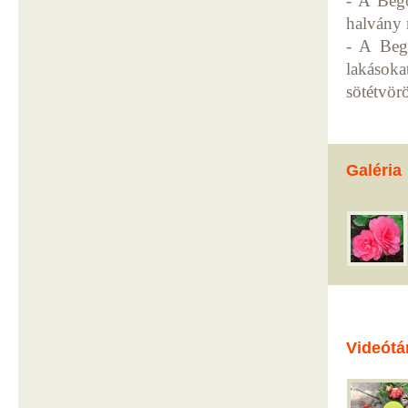
- A Bego
halvány 
- A Bego
lakások
sötétvör
Galéria
Videótá