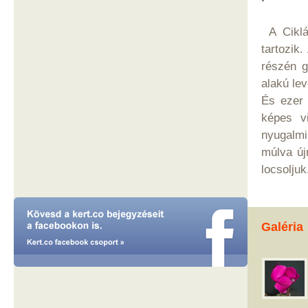
A Ciklá
tartozik
részén g
alakú lev
És ezer 
képes vi
nyugalmi
múlva új
locsolju
Galéria