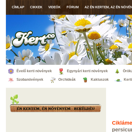
CÍMLAP
CIKKEK
VIDEÓK
FÓRUM
AZ ÉN KERTEM, AZ ÉN NÖVÉ
Évelő kerti növények
Egynyári kerti növények
Örök
Szobanövények
Orchideák
Kaktuszok
Kert
Ciklám
persicu