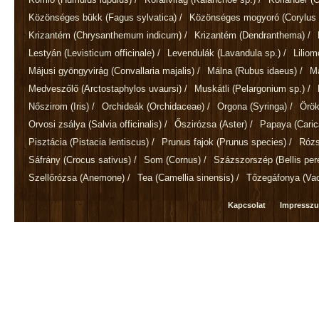
Közönséges bükk
(Fagus sylvatica)
/
Közönséges mogyoró
(Corylus 
Krizantém
(Chrysanthemum indicum)
/
Krizantém
(Dendranthema)
/
Lestyán
(Levisticum officinale)
/
Levendulák
(Lavandula sp.)
/
Lilio
Májusi gyöngyvirág
(Convallaria majalis)
/
Málna
(Rubus idaeus)
/
M
Medveszőlő
(Arctostaphylos uvaursi)
/
Muskátli
(Pelargonium sp.)
/
Nőszirom
(Iris)
/
Orchideák
(Orchidaceae)
/
Orgona
(Syringa)
/
Örök
Orvosi zsálya
(Salvia officinalis)
/
Őszirózsa
(Aster)
/
Papaya
(Cari
Pisztácia
(Pistacia lentiscus)
/
Prunus fajok
(Prunus species)
/
Róz
Sáfrány
(Crocus sativus)
/
Som
(Cornus)
/
Százszorszép
(Bellis per
Szellőrózsa
(Anemone)
/
Tea
(Camellia sinensis)
/
Tőzegáfonya
(Va
Kapcsolat
Impressz