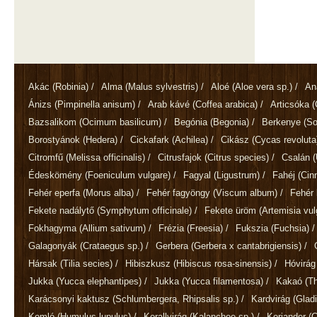
Akác
(Robinia)
/
Alma
(Malus sylvestris)
/
Aloé
(Aloe vera sp.)
/
An
Ánizs
(Pimpinella anisum)
/
Arab kávé
(Coffea arabica)
/
Articsóka
(
Bazsalikom
(Ocimum basilicum)
/
Begónia
(Begonia)
/
Berkenye
(So
Borostyánok
(Hedera)
/
Cickafark
(Achilea)
/
Cikász
(Cycas revoluta
Citromfű
(Melissa officinalis)
/
Citrusfajok
(Citrus species)
/
Csalán
(
Édeskömény
(Foeniculum vulgare)
/
Fagyal
(Ligustrum)
/
Fahéj
(Ci
Fehér eperfa
(Morus alba)
/
Fehér fagyöngy
(Viscum album)
/
Fehér 
Fekete nadálytő
(Symphytum officinale)
/
Fekete üröm
(Artemisia vul
Fokhagyma
(Allium sativum)
/
Frézia
(Freesia)
/
Fukszia
(Fuchsia)
/
Galagonyák
(Crataegus sp.)
/
Gerbera
(Gerbera x cantabrigiensis)
/
Hársak
(Tilia secies)
/
Hibiszkusz
(Hibiscus rosa-sinensis)
/
Hóvirá
Jukka
(Yucca elephantipes)
/
Jukka
(Yucca filamentosa)
/
Kakaó
(T
Karácsonyi kaktusz
(Schlumbergera, Rhipsalis sp.)
/
Kardvirág
(Gladi
Komló
(Humulus lupulus)
/
Korallvirág
(Kalanchoe sp.)
/
Koriander
(