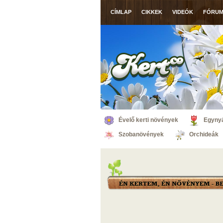
CÍMLAP
CIKKEK
VIDEÓK
FÓRU
Évelő kerti növények
Egynyá
Szobanövények
Orchideák