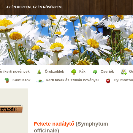
M
AZ ÉN KERTEM, AZ ÉN NÖVÉNYEM
ri kerti növények
Örökzöldek
Fák
Cserjék
G
Kaktuszok
Kerti tavak és sziklák növényei
Gyümölcsö
Fekete nadálytő
(Symphytum
officinale)