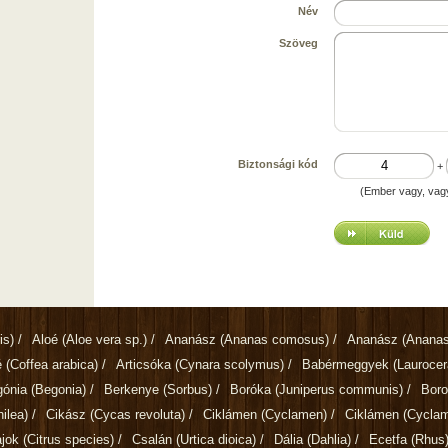
Név
Szöveg
Biztonsági kód
+
(Ember vagy, vag
is)
/
Aloé
(Aloe vera sp.)
/
Ananász
(Ananas comosus)
/
Ananász
(Ananas
é
(Coffea arabica)
/
Articsóka
(Cynara scolymus)
/
Babérmeggyek
(Lauroce
gónia
(Begonia)
/
Berkenye
(Sorbus)
/
Boróka
(Juniperus communis)
/
Bor
ilea)
/
Cikász
(Cycas revoluta)
/
Ciklámen
(Cyclamen)
/
Ciklámen
(Cycla
ajok
(Citrus species)
/
Csalán
(Urtica dioica)
/
Dália
(Dahlia)
/
Ecetfa
(Rhus