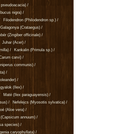
a pseudoacacia)
/
bucus nigra)
/
/
Filodendron
(Philodendron sp.)
/
Galagonya
(Crataegus)
/
mbér
(Zingiber officinale)
/
Juhar
(Acer)
/
illa)
/
Kankalin
(Primula sp.)
/
Carum carvi)
/
uniperus communis)
/
ta)
/
oleander)
/
gyalok
(Ilex)
/
/
Maté
(Ilex paraguayensis)
/
sus)
/
Nefelejcs
(Myosotis sylvatica)
/
loé
(Aloe vera)
/
a
(Capsicum annuum)
/
sa species)
/
genia caryophyllata)
/