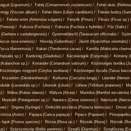
Fagyal
(Ligustrum)
/
Fahéj
(Cinnamomum zeylanicum)
/
Fehér akác
(Robini
gyöngy
(Viscum album)
/
Fehér liliom
(Lilium candidum)
/
Fekete bodza
(Sam
)
/
Fekete üröm
(Artemisia vulgaris)
/
Fenyők
(Pinus)
/
Fikusz
(Ficus sp.)
(Freesia)
/
Fukszia
(Fuchsia)
/
Fukszia
(Fuchsia x hybrida)
/
Fűz
(Salix)
/
a
(Gerbera x cantabrigiensis)
/
Gyermekláncfű
(Taraxacum officinale)
/
Gyö
biscus rosa-sinensis)
/
Hóvirág
(Galanthus)
/
Jácint
(Hyacinthus orientalis)
/
Yucca filamentosa)
/
Kakaó
(Theobroma cacao)
/
Kamilla
(Matricaria chamom
ipsalis sp.)
/
Kardvirág
(Gladiolus)
/
Kecskerágók
(Eonymus)
/
Kömény
(
g
(Kalanchoe sp.)
/
Koriander
(Coriandrum sativum)
/
Közönséges boróka
(J
Közönséges mogyoró
(Corylus avellana)
/
Közönséges tiszafa
(Taxus bacca
Krizantém
(Dendranthema)
/
Kurkuma
(Curcuma longa)
/
Leander
(Nerium 
ndulák
(Lavandula sp.)
/
Liliomok
(Lilium)
/
Lóhere
(Trifolium pratense)
/
Ma
s)
/
Málna
(Rubus idaeus)
/
Mályva
(Alcea)
/
Manióka
(Manihot esculenta)
Muskátli
(Pelargonium sp.)
/
Narancs
(Citrus sinensis)
/
Nárciszok
(Narcis
eae)
/
Orgona
(Syringa)
/
Örökzöld pisztácia
(Pistacia lentiscus)
/
Orvosi a
irózsa
(Aster)
/
Papaya
(Carica papaya)
/
Pipacs
(Papaver)
/
Pirospaprik
 fajok
(Prunus species)
/
Rózsa
(Rosa sp.)
/
Rózsák
(Rosa)
/
Rózsák
(Ro
us)
/
Százszorszép
(Bellis perennis)
/
Szegfű
(Dianthus)
/
Szegfűszeg
(Eu