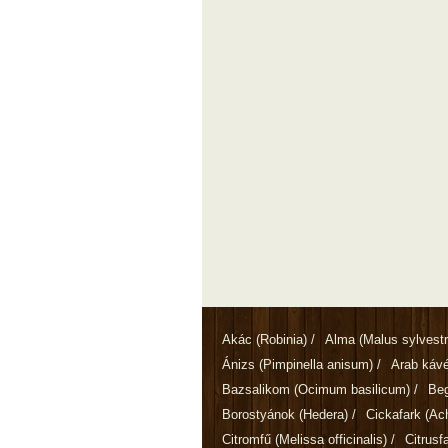
Akác
(Robinia)
/
Alma
(Malus sylvestr
Ánizs
(Pimpinella anisum)
/
Arab káv
Bazsalikom
(Ocimum basilicum)
/
Be
Borostyánok
(Hedera)
/
Cickafark
(Ach
Citromfű
(Melissa officinalis)
/
Citrusf