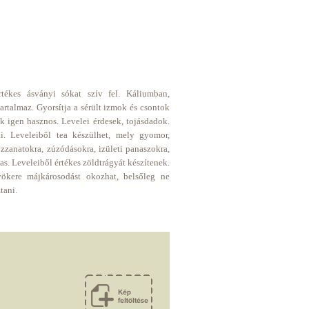
tékes ásványi sókat szív fel. Káliumban,
artalmaz. Gyorsítja a sérült izmok és csontok
k igen hasznos. Levelei érdesek, tojásdadok.
ai. Leveleiből tea készülhet, mely gyomor,
zzanatokra, zúzódásokra, izületi panaszokra,
as. Leveleiből értékes zöldtrágyát készítenek.
yökere májkárosodást okozhat, belsőleg ne
ztani.