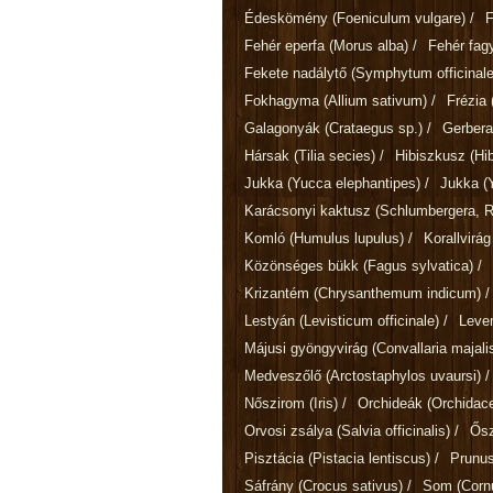
Édeskömény
(Foeniculum vulgare)
/
Fehér eperfa
(Morus alba)
/
Fehér fa
Fekete nadálytő
(Symphytum officinale
Fokhagyma
(Allium sativum)
/
Frézia
Galagonyák
(Crataegus sp.)
/
Gerber
Hársak
(Tilia secies)
/
Hibiszkusz
(Hi
Jukka
(Yucca elephantipes)
/
Jukka
(
Karácsonyi kaktusz
(Schlumbergera, Rh
Komló
(Humulus lupulus)
/
Korallvirá
Közönséges bükk
(Fagus sylvatica)
/
Krizantém
(Chrysanthemum indicum)
/
Lestyán
(Levisticum officinale)
/
Leve
Májusi gyöngyvirág
(Convallaria majali
Medveszőlő
(Arctostaphylos uvaursi)
/
Nőszirom
(Iris)
/
Orchideák
(Orchidac
Orvosi zsálya
(Salvia officinalis)
/
Ősz
Pisztácia
(Pistacia lentiscus)
/
Prunus
Sáfrány
(Crocus sativus)
/
Som
(Corn