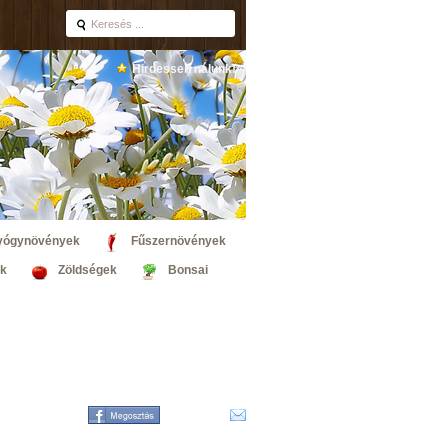
Hirdessen nálunk!
yógynövények
Fűszernövények
k
Zöldségek
Bonsai