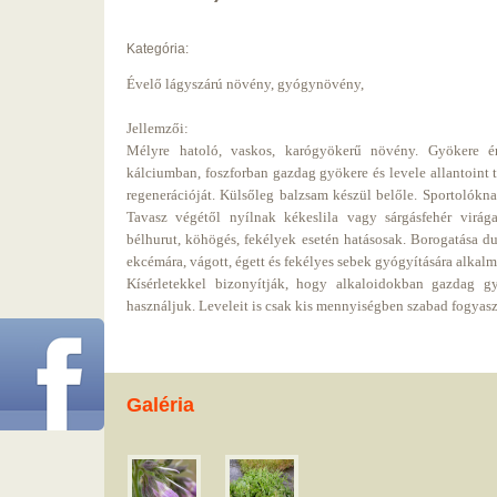
Kategória:
Évelő lágyszárú növény, gyógynövény,
Jellemzői:
Mélyre hatoló, vaskos, karógyökerű növény. Gyökere ér
kálciumban, foszforban gazdag gyökere és levele allantoint t
regenerációját. Külsőleg balzsam készül belőle. Sportolókna
Tavasz végétől nyílnak kékeslila vagy sárgásfehér virág
bélhurut, köhögés, fekélyek esetén hatásosak. Borogatása du
ekcémára, vágott, égett és fekélyes sebek gyógyítására alkalm
Kísérletekkel bizonyítják, hogy alkaloidokban gazdag g
használjuk. Leveleit is csak kis mennyiségben szabad fogyas
Galéria