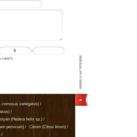
=
y robot?)
 comosus variegatus)
/
rasus)
/
ostyán
(Hedera helix sp.)
/
men persicum)
/
Citrom
(Citrus limon)
/
)
/