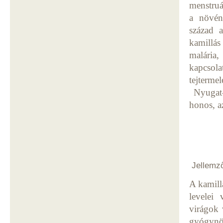
menstruá
a növén
század a
kamillás
malária
kapcsola
tejterme
Nyugat-
honos, a
Jellemző
A kamill
levelei
virágok 
gyógynöv