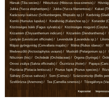
Hársak
(Tilia secies)
/
Hibiszkusz
(Hibiscus rosa-sinensis)
/
Hóvirá
Jukka
(Yucca elephantipes)
/
Jukka
(Yucca filamentosa)
/
Kakaó
(T
Karácsonyi kaktusz
(Schlumbergera, Rhipsalis sp.)
/
Kardvirág
(Gladi
Komló
(Humulus lupulus)
/
Korallvirág
(Kalanchoe sp.)
/
Koriander
(
Közönséges bükk
(Fagus sylvatica)
/
Közönséges mogyoró
(Corylus 
Krizantém
(Chrysanthemum indicum)
/
Krizantém
(Dendranthema)
/
Lestyán
(Levisticum officinale)
/
Levendulák
(Lavandula sp.)
/
Lilio
Májusi gyöngyvirág
(Convallaria majalis)
/
Málna
(Rubus idaeus)
/
M
Medveszőlő
(Arctostaphylos uvaursi)
/
Muskátli
(Pelargonium sp.)
/
Nőszirom
(Iris)
/
Orchideák
(Orchidaceae)
/
Orgona
(Syringa)
/
Örök
Orvosi zsálya
(Salvia officinalis)
/
Őszirózsa
(Aster)
/
Papaya
(Cari
Pisztácia
(Pistacia lentiscus)
/
Prunus fajok
(Prunus species)
/
Róz
Sáfrány
(Crocus sativus)
/
Som
(Cornus)
/
Százszorszép
(Bellis per
Szellőrózsa
(Anemone)
/
Tea
(Camellia sinensis)
/
Tőzegáfonya
(Va
Kapcsolat
Impressz