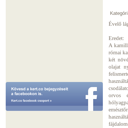
Kategóri
Évelő lá
Eredet:
A kamill
római ka
két növ
olajat 
felismer
használt
csodála
orvos é
hólyagpa
emésztő
használ
fájdalom