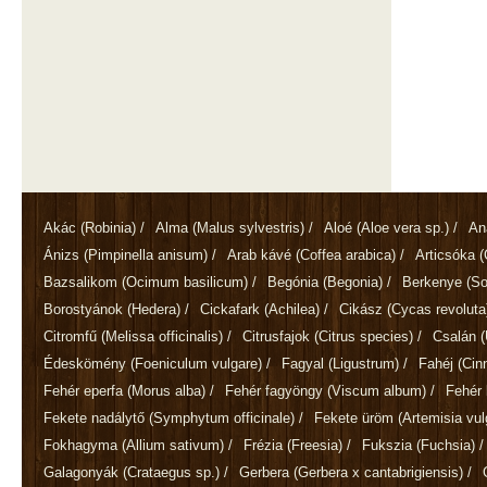
Akác
(Robinia)
/
Alma
(Malus sylvestris)
/
Aloé
(Aloe vera sp.)
/
An
Ánizs
(Pimpinella anisum)
/
Arab kávé
(Coffea arabica)
/
Articsóka
(
Bazsalikom
(Ocimum basilicum)
/
Begónia
(Begonia)
/
Berkenye
(So
Borostyánok
(Hedera)
/
Cickafark
(Achilea)
/
Cikász
(Cycas revoluta
Citromfű
(Melissa officinalis)
/
Citrusfajok
(Citrus species)
/
Csalán
(
Édeskömény
(Foeniculum vulgare)
/
Fagyal
(Ligustrum)
/
Fahéj
(Ci
Fehér eperfa
(Morus alba)
/
Fehér fagyöngy
(Viscum album)
/
Fehér 
Fekete nadálytő
(Symphytum officinale)
/
Fekete üröm
(Artemisia vul
Fokhagyma
(Allium sativum)
/
Frézia
(Freesia)
/
Fukszia
(Fuchsia)
/
Galagonyák
(Crataegus sp.)
/
Gerbera
(Gerbera x cantabrigiensis)
/