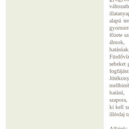
változa
illatany
alapú te
gyomorro
főzete sz
álmok, 
hatásúak
Fürdővíz
sebeket 
fogfájás
Jótékony
mellbim
hatású, 
szapora,
ki kell 
illóolaj t
Alfajok