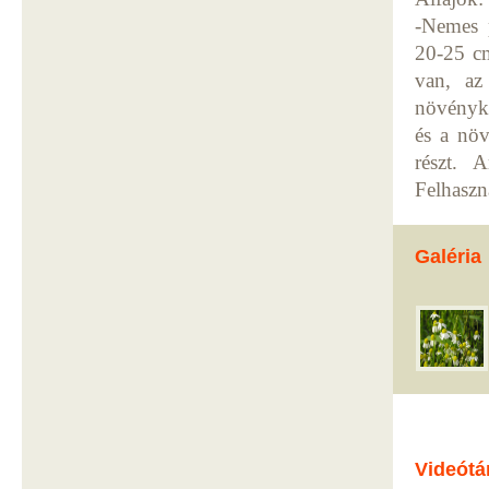
-Nemes p
20-25 cm
van, az
növényké
és a növ
részt. 
Felhaszn
Galéria
Videótá