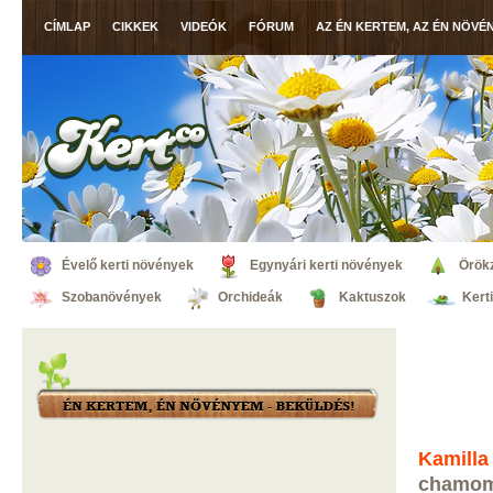
CÍMLAP
CIKKEK
VIDEÓK
FÓRUM
AZ ÉN KERTEM, AZ ÉN NÖVÉ
Évelő kerti növények
Egynyári kerti növények
Örök
Szobanövények
Orchideák
Kaktuszok
Kert
Kamill
chamomi