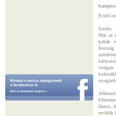
Kategóri
Évelő n
Eredet:
Már az ő
kelták 
Írorszá
szimbólu
kártyas
virágai
kultúrá
nyugtató
Jellemző
Félméter
illatos,
tevődik 