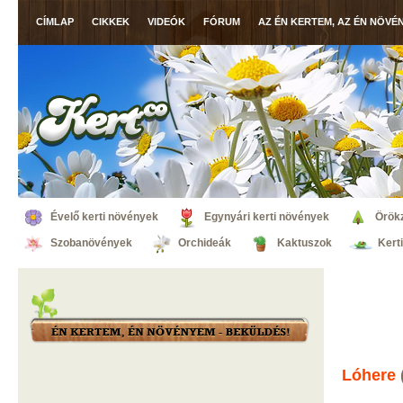
CÍMLAP
CIKKEK
VIDEÓK
FÓRUM
AZ ÉN KERTEM, AZ ÉN NÖVÉ
Évelő kerti növények
Egynyári kerti növények
Örök
Szobanövények
Orchideák
Kaktuszok
Kert
Lóhere