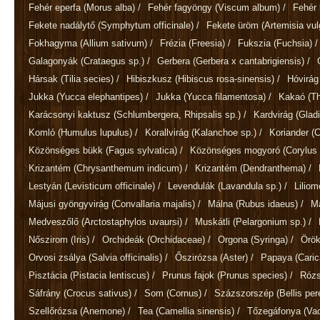
Fehér eperfa
(Morus alba)
/
Fehér fagyöngy
(Viscum album)
/
Fehér 
Fekete nadálytő
(Symphytum officinale)
/
Fekete üröm
(Artemisia vul
Fokhagyma
(Allium sativum)
/
Frézia
(Freesia)
/
Fukszia
(Fuchsia)
/
Galagonyák
(Crataegus sp.)
/
Gerbera
(Gerbera x cantabrigiensis)
/
Hársak
(Tilia secies)
/
Hibiszkusz
(Hibiscus rosa-sinensis)
/
Hóvirá
Jukka
(Yucca elephantipes)
/
Jukka
(Yucca filamentosa)
/
Kakaó
(T
Karácsonyi kaktusz
(Schlumbergera, Rhipsalis sp.)
/
Kardvirág
(Gladi
Komló
(Humulus lupulus)
/
Korallvirág
(Kalanchoe sp.)
/
Koriander
(
Közönséges bükk
(Fagus sylvatica)
/
Közönséges mogyoró
(Corylus 
Krizantém
(Chrysanthemum indicum)
/
Krizantém
(Dendranthema)
/
Lestyán
(Levisticum officinale)
/
Levendulák
(Lavandula sp.)
/
Lilio
Májusi gyöngyvirág
(Convallaria majalis)
/
Málna
(Rubus idaeus)
/
M
Medveszőlő
(Arctostaphylos uvaursi)
/
Muskátli
(Pelargonium sp.)
/
Nőszirom
(Iris)
/
Orchideák
(Orchidaceae)
/
Orgona
(Syringa)
/
Örök
Orvosi zsálya
(Salvia officinalis)
/
Őszirózsa
(Aster)
/
Papaya
(Cari
Pisztácia
(Pistacia lentiscus)
/
Prunus fajok
(Prunus species)
/
Róz
Sáfrány
(Crocus sativus)
/
Som
(Cornus)
/
Százszorszép
(Bellis per
Szellőrózsa
(Anemone)
/
Tea
(Camellia sinensis)
/
Tőzegáfonya
(Va