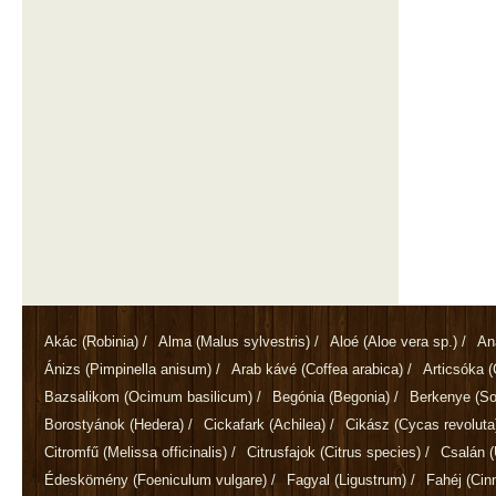
Akác
(Robinia)
/
Alma
(Malus sylvestris)
/
Aloé
(Aloe vera sp.)
/
An
Ánizs
(Pimpinella anisum)
/
Arab kávé
(Coffea arabica)
/
Articsóka
(
Bazsalikom
(Ocimum basilicum)
/
Begónia
(Begonia)
/
Berkenye
(So
Borostyánok
(Hedera)
/
Cickafark
(Achilea)
/
Cikász
(Cycas revoluta
Citromfű
(Melissa officinalis)
/
Citrusfajok
(Citrus species)
/
Csalán
(
Édeskömény
(Foeniculum vulgare)
/
Fagyal
(Ligustrum)
/
Fahéj
(Ci