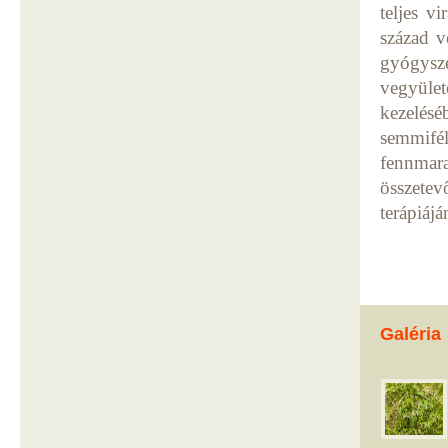
teljes v
század v
gyógysze
vegyület
kezelésé
semmifél
fennmar
összete
terápiáj
Galéria