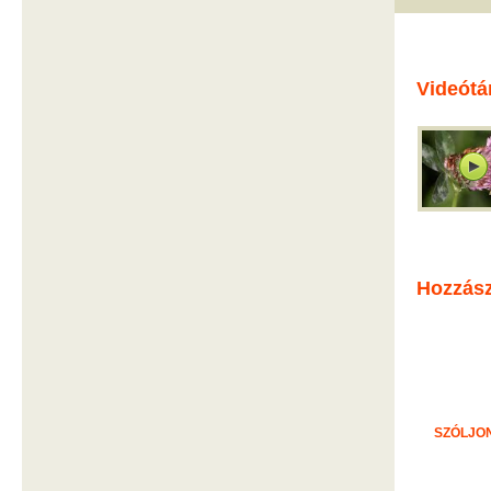
Videótá
Hozzás
SZÓLJON