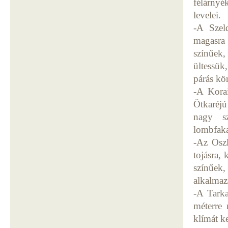
félárny
levelei
-A Szel
magasra 
színűek,
ültessük
párás kö
-A Korai
Ötkaréjú
nagy sz
lombfaka
-Az Oszl
tojásra,
színűek,
alkalmaz
-A Tarka
méterre 
klímát k