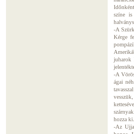
Időnként 
színe is
halványs
-A Szürk
Kérge fe
pompázi
Amerikáb
juharok 
jelenték
-A Vörös
ágai néh
tavassza
vesszük
kettesév
szárnyak 
hozza ki
-Az Ujj