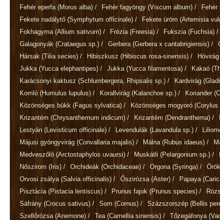
Fehér eperfa
(Morus alba)
/
Fehér fagyöngy
(Viscum album)
/
Fehér 
Fekete nadálytő
(Symphytum officinale)
/
Fekete üröm
(Artemisia vul
Fokhagyma
(Allium sativum)
/
Frézia
(Freesia)
/
Fukszia
(Fuchsia)
/
Galagonyák
(Crataegus sp.)
/
Gerbera
(Gerbera x cantabrigiensis)
/
Hársak
(Tilia secies)
/
Hibiszkusz
(Hibiscus rosa-sinensis)
/
Hóvirá
Jukka
(Yucca elephantipes)
/
Jukka
(Yucca filamentosa)
/
Kakaó
(T
Karácsonyi kaktusz
(Schlumbergera, Rhipsalis sp.)
/
Kardvirág
(Gladi
Komló
(Humulus lupulus)
/
Korallvirág
(Kalanchoe sp.)
/
Koriander
(
Közönséges bükk
(Fagus sylvatica)
/
Közönséges mogyoró
(Corylus 
Krizantém
(Chrysanthemum indicum)
/
Krizantém
(Dendranthema)
/
Lestyán
(Levisticum officinale)
/
Levendulák
(Lavandula sp.)
/
Lilio
Májusi gyöngyvirág
(Convallaria majalis)
/
Málna
(Rubus idaeus)
/
M
Medveszőlő
(Arctostaphylos uvaursi)
/
Muskátli
(Pelargonium sp.)
/
Nőszirom
(Iris)
/
Orchideák
(Orchidaceae)
/
Orgona
(Syringa)
/
Örök
Orvosi zsálya
(Salvia officinalis)
/
Őszirózsa
(Aster)
/
Papaya
(Cari
Pisztácia
(Pistacia lentiscus)
/
Prunus fajok
(Prunus species)
/
Róz
Sáfrány
(Crocus sativus)
/
Som
(Cornus)
/
Százszorszép
(Bellis per
Szellőrózsa
(Anemone)
/
Tea
(Camellia sinensis)
/
Tőzegáfonya
(Va