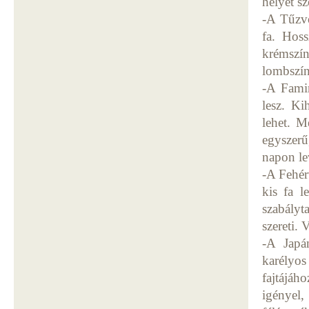
helyet sz
-A Tűzvö
fa. Hoss
krémszí
lombszín
-A Famin
lesz. Ki
lehet. M
egyszerű
napon le
-A Fehér
kis fa l
szabályt
szereti. 
-A Japá
karélyos
fajtájáh
igényel