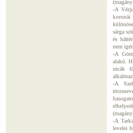
(magányo
-A Vérju
koronát 
különöse
sárga sz
és hátté
nem igén
-A Gömb
alakú. H
utcák f
alkalmaz
-A Szel
törzsne
hasogat
elhelye
(magányo
-A Tarka
levelei 