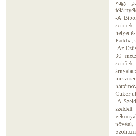
vagy pa
félárnyé
-A Bíbor
színüek,
helyet és
Parkba, 
-Az Ezüs
30 méte
színűek
árnyala
mészmen
háttérn
Cukorjuh
-A Szeld
szeldelt
vékonyak
növésű,
Szolite