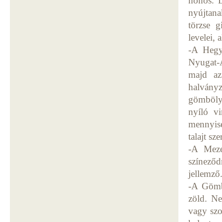
honos. L
nyújtana
törzse 
levelei,
-A Hegy
Nyugat-Á
majd az
halványz
gömbölyű
nyíló v
mennyisé
talajt sz
-A Meze
színeződ
jellemző.
-A Gömb 
zöld. Ne
vagy szo