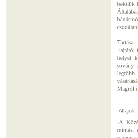
belőlük 
Általá
bánásmó
csodálat
Tartása:
Fajtától
helyet k
sovány t
legtöbb
vásárlá
Magról i
Alfajok:
-A Közé
mintás, 
narancss