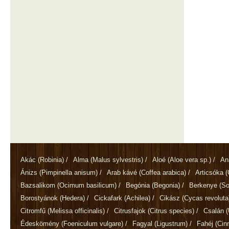
Akác
(Robinia)
/
Alma
(Malus sylvestris)
/
Aloé
(Aloe vera sp.)
/
An
Ánizs
(Pimpinella anisum)
/
Arab kávé
(Coffea arabica)
/
Articsóka
(
Bazsalikom
(Ocimum basilicum)
/
Begónia
(Begonia)
/
Berkenye
(So
Borostyánok
(Hedera)
/
Cickafark
(Achilea)
/
Cikász
(Cycas revoluta
Citromfű
(Melissa officinalis)
/
Citrusfajok
(Citrus species)
/
Csalán
(
Édeskömény
(Foeniculum vulgare)
/
Fagyal
(Ligustrum)
/
Fahéj
(Ci