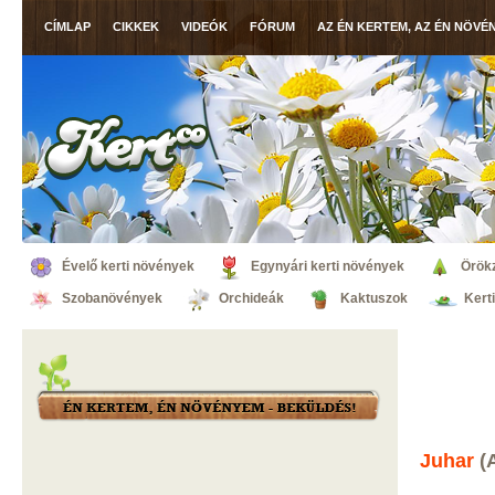
CÍMLAP
CIKKEK
VIDEÓK
FÓRUM
AZ ÉN KERTEM, AZ ÉN NÖVÉ
Évelő kerti növények
Egynyári kerti növények
Örök
Szobanövények
Orchideák
Kaktuszok
Kert
Juhar
(