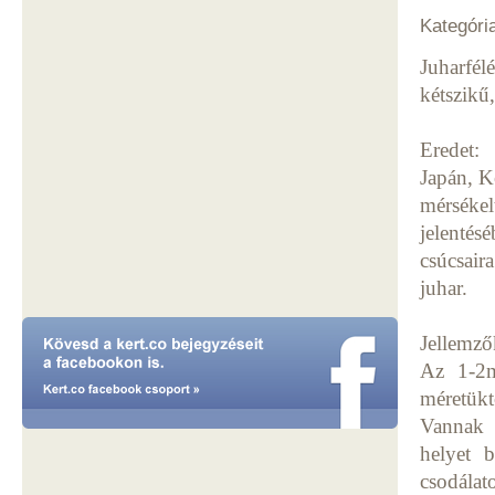
Kategóri
Juharfélé
kétszikű
Eredet:
Japán, K
mérséke
jelentés
csúcsair
juhar.
Jellemző
Az 1-2m
méretükt
Vannak h
helyet b
csodálat