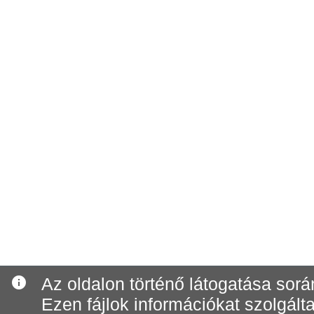
info
Az oldalon történő látogatása során
Ezen fájlok információkat szolgál