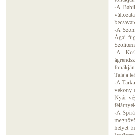
-A Babil
változa
becsavar
-A Szomo
Ágai füg
Szoliter
-A Kesk
ágrendsz
fonákján
Talaja l
-A Tarka
vékony á
Nyár vég
félárnyé
-A Spirá
megnövő,
helyet b