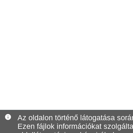
info
Az oldalon történő látogatása során
Ezen fájlok információkat szolgál