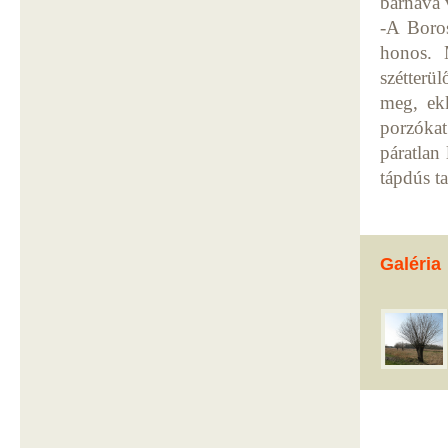
barnává v
-A Boros
honos. 
szétterü
meg, ek
porzóka
páratlan
tápdús tal
Galéria