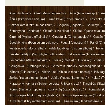
Akác
(Robinia)
/
Alma
(Malus sylvestris)
/
Aloé
(Aloe vera sp.)
/
An
Ánizs
(Pimpinella anisum)
/
Arab kávé
(Coffea arabica)
/
Articsóka
(
Bazsalikom
(Ocimum basilicum)
/
Begónia
(Begonia)
/
Berkenye
(So
Borostyánok
(Hedera)
/
Cickafark
(Achilea)
/
Cikász
(Cycas revoluta
Citromfű
(Melissa officinalis)
/
Citrusfajok
(Citrus species)
/
Csalán
(
Édeskömény
(Foeniculum vulgare)
/
Fagyal
(Ligustrum)
/
Fahéj
(Ci
Fehér eperfa
(Morus alba)
/
Fehér fagyöngy
(Viscum album)
/
Fehér 
Fekete nadálytő
(Symphytum officinale)
/
Fekete üröm
(Artemisia vul
Fokhagyma
(Allium sativum)
/
Frézia
(Freesia)
/
Fukszia
(Fuchsia)
/
Galagonyák
(Crataegus sp.)
/
Gerbera
(Gerbera x cantabrigiensis)
/
Hársak
(Tilia secies)
/
Hibiszkusz
(Hibiscus rosa-sinensis)
/
Hóvirá
Jukka
(Yucca elephantipes)
/
Jukka
(Yucca filamentosa)
/
Kakaó
(T
Karácsonyi kaktusz
(Schlumbergera, Rhipsalis sp.)
/
Kardvirág
(Gladi
Komló
(Humulus lupulus)
/
Korallvirág
(Kalanchoe sp.)
/
Koriander
(
Közönséges bükk
(Fagus sylvatica)
/
Közönséges mogyoró
(Corylus 
Krizantém
(Chrysanthemum indicum)
/
Krizantém
(Dendranthema)
/