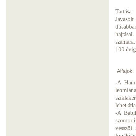
Tartása:
Javasolt
dúsabban
hajtásai
számára.
100 évig
Alfajok:
-A Hamva
leomlan
sziklaker
lehet át
-A Babil
szomorúf
vesszői 
fonákjá