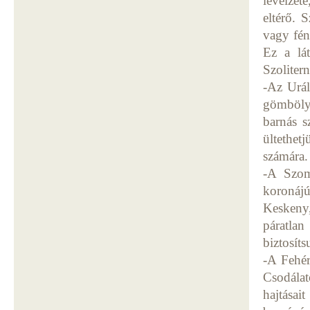
levélzet
eltérő. 
vagy fén
Ez a lá
Szoliter
-Az Urál
gömbölyű
barnás s
ültethet
számára
-A Szom
koronáj
Keskeny,
páratlan
biztosíts
-A Fehér
Csodálat
hajtásai