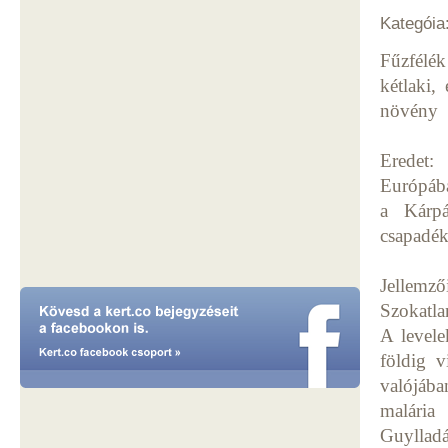
Kategóia
Fűzfélék
kétlaki,
növény
Eredet:
Európába
a Kárpá
csapadék
Jellemző
Szokatla
A levele
földig v
valójáb
malária
Guylladás