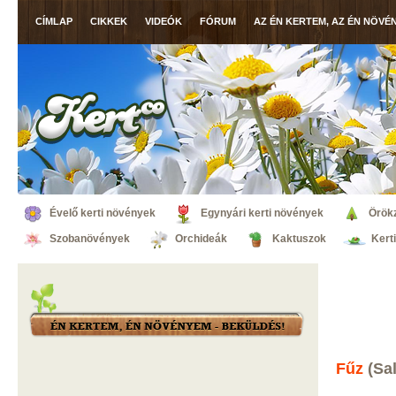
CÍMLAP
CIKKEK
VIDEÓK
FÓRUM
AZ ÉN KERTEM, AZ ÉN NÖVÉ
Évelő kerti növények
Egynyári kerti növények
Örök
Szobanövények
Orchideák
Kaktuszok
Kert
Fűz
(Sal