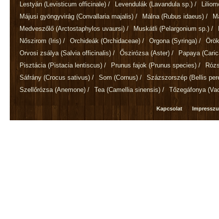
Lestyán
(Levisticum officinale)
/
Levendulák
(Lavandula sp.)
/
Lilio
Májusi gyöngyvirág
(Convallaria majalis)
/
Málna
(Rubus idaeus)
/
M
Medveszőlő
(Arctostaphylos uvaursi)
/
Muskátli
(Pelargonium sp.)
/
Nőszirom
(Iris)
/
Orchideák
(Orchidaceae)
/
Orgona
(Syringa)
/
Örök
Orvosi zsálya
(Salvia officinalis)
/
Őszirózsa
(Aster)
/
Papaya
(Cari
Pisztácia
(Pistacia lentiscus)
/
Prunus fajok
(Prunus species)
/
Róz
Sáfrány
(Crocus sativus)
/
Som
(Cornus)
/
Százszorszép
(Bellis per
Szellőrózsa
(Anemone)
/
Tea
(Camellia sinensis)
/
Tőzegáfonya
(Va
Kapcsolat
Impressz