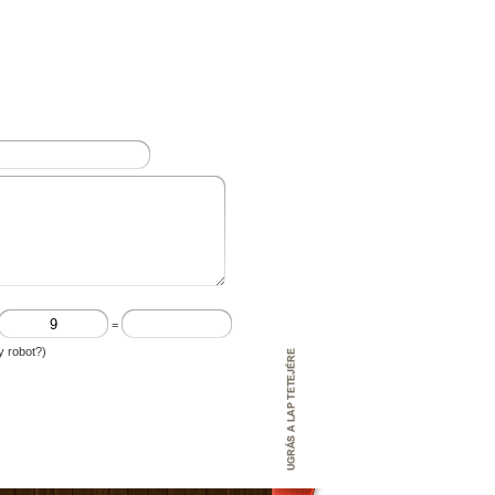
=
y robot?)