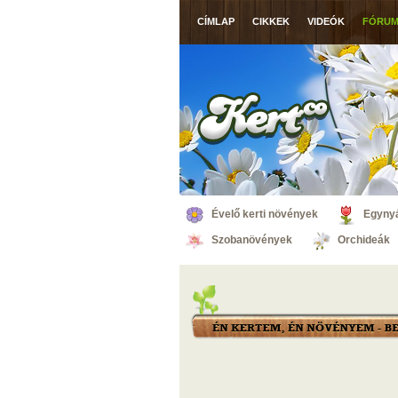
CÍMLAP
CIKKEK
VIDEÓK
FÓRU
Évelő kerti növények
Egynyá
Szobanövények
Orchideák