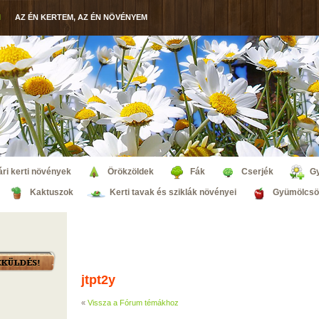
M
AZ ÉN KERTEM, AZ ÉN NÖVÉNYEM
ri kerti növények
Örökzöldek
Fák
Cserjék
G
Kaktuszok
Kerti tavak és sziklák növényei
Gyümölcsö
jtpt2y
«
Vissza a Fórum témákhoz