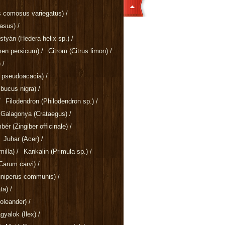
 comosus variegatus)
/
rasus)
/
ostyán
(Hedera helix sp.)
/
men persicum)
/
Citrom
(Citrus limon)
/
)
/
a pseudoacacia)
/
bucus nigra)
/
/
Filodendron
(Philodendron sp.)
/
Galagonya
(Crataegus)
/
mbér
(Zingiber officinale)
/
Juhar
(Acer)
/
illa)
/
Kankalin
(Primula sp.)
/
Carum carvi)
/
uniperus communis)
/
ta)
/
oleander)
/
gyalok
(Ilex)
/