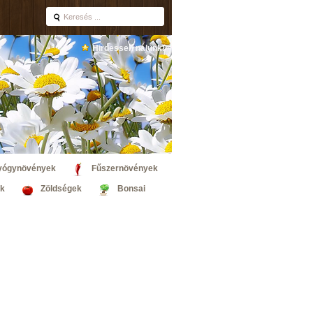
Hirdessen nálunk!
yógynövények
Fűszernövények
k
Zöldségek
Bonsai