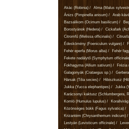
Akác
(Robinia)
/
Alma
(Malus sylvestr
Ánizs
(Pimpinella anisum)
/
Arab káv
Bazsalikom
(Ocimum basilicum)
/
Be
Borostyánok
(Hedera)
/
Cickafark
(Ach
Citromfű
(Melissa officinalis)
/
Citrusf
Édeskömény
(Foeniculum vulgare)
/
Fehér eperfa
(Morus alba)
/
Fehér fa
Fekete nadálytő
(Symphytum officinale
Fokhagyma
(Allium sativum)
/
Frézia
Galagonyák
(Crataegus sp.)
/
Gerber
Hársak
(Tilia secies)
/
Hibiszkusz
(Hi
Jukka
(Yucca elephantipes)
/
Jukka
(
Karácsonyi kaktusz
(Schlumbergera, Rh
Komló
(Humulus lupulus)
/
Korallvirá
Közönséges bükk
(Fagus sylvatica)
/
Krizantém
(Chrysanthemum indicum)
/
Lestyán
(Levisticum officinale)
/
Leve