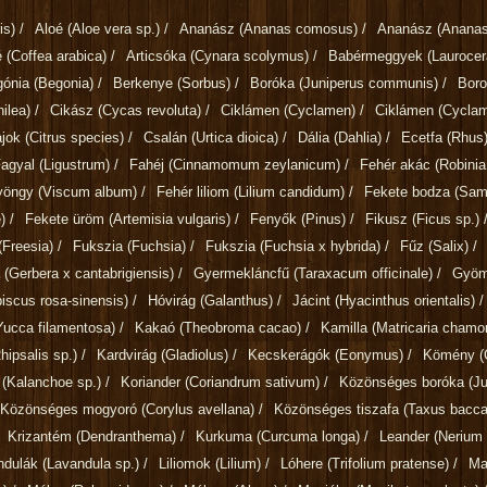
is)
/
Aloé
(Aloe vera sp.)
/
Ananász
(Ananas comosus)
/
Ananász
(Ananas
é
(Coffea arabica)
/
Articsóka
(Cynara scolymus)
/
Babérmeggyek
(Lauroce
gónia
(Begonia)
/
Berkenye
(Sorbus)
/
Boróka
(Juniperus communis)
/
Bor
ilea)
/
Cikász
(Cycas revoluta)
/
Ciklámen
(Cyclamen)
/
Ciklámen
(Cycla
ajok
(Citrus species)
/
Csalán
(Urtica dioica)
/
Dália
(Dahlia)
/
Ecetfa
(Rhus
Fagyal
(Ligustrum)
/
Fahéj
(Cinnamomum zeylanicum)
/
Fehér akác
(Robini
gyöngy
(Viscum album)
/
Fehér liliom
(Lilium candidum)
/
Fekete bodza
(Sam
)
/
Fekete üröm
(Artemisia vulgaris)
/
Fenyők
(Pinus)
/
Fikusz
(Ficus sp.)
(Freesia)
/
Fukszia
(Fuchsia)
/
Fukszia
(Fuchsia x hybrida)
/
Fűz
(Salix)
/
a
(Gerbera x cantabrigiensis)
/
Gyermekláncfű
(Taraxacum officinale)
/
Gyö
biscus rosa-sinensis)
/
Hóvirág
(Galanthus)
/
Jácint
(Hyacinthus orientalis)
/
Yucca filamentosa)
/
Kakaó
(Theobroma cacao)
/
Kamilla
(Matricaria chamom
ipsalis sp.)
/
Kardvirág
(Gladiolus)
/
Kecskerágók
(Eonymus)
/
Kömény
(
g
(Kalanchoe sp.)
/
Koriander
(Coriandrum sativum)
/
Közönséges boróka
(J
Közönséges mogyoró
(Corylus avellana)
/
Közönséges tiszafa
(Taxus bacca
Krizantém
(Dendranthema)
/
Kurkuma
(Curcuma longa)
/
Leander
(Nerium 
ndulák
(Lavandula sp.)
/
Liliomok
(Lilium)
/
Lóhere
(Trifolium pratense)
/
Ma