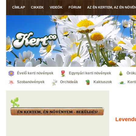
CÍMLAP
CIKKEK
VIDEÓK
FÓRUM
AZ ÉN KERTEM, AZ ÉN NÖVÉ
Évelő kerti növények
Egynyári kerti növények
Örök
Szobanövények
Orchideák
Kaktuszok
Kert
Levend