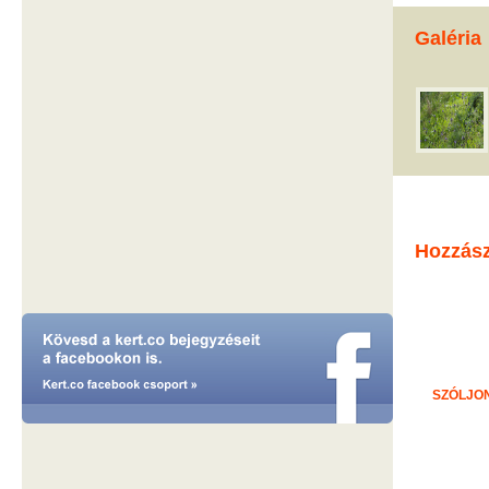
Galéria
Hozzás
SZÓLJON