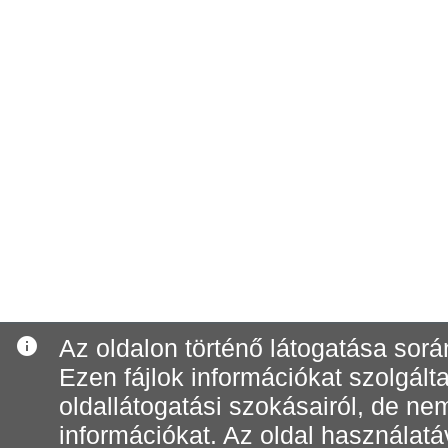
info
Az oldalon történő látogatása során
Ezen fájlok információkat szolgál
oldallátogatási szokásairól, de n
információkat. Az oldal használatá