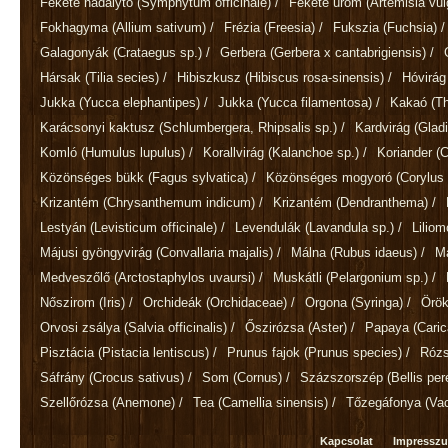
Fekete nadálytő
(Symphytum officinale)
/
Fekete üröm
(Artemisia vul
Fokhagyma
(Allium sativum)
/
Frézia
(Freesia)
/
Fukszia
(Fuchsia)
/
Galagonyák
(Crataegus sp.)
/
Gerbera
(Gerbera x cantabrigiensis)
/
Hársak
(Tilia secies)
/
Hibiszkusz
(Hibiscus rosa-sinensis)
/
Hóvirá
Jukka
(Yucca elephantipes)
/
Jukka
(Yucca filamentosa)
/
Kakaó
(T
Karácsonyi kaktusz
(Schlumbergera, Rhipsalis sp.)
/
Kardvirág
(Gladi
Komló
(Humulus lupulus)
/
Korallvirág
(Kalanchoe sp.)
/
Koriander
(
Közönséges bükk
(Fagus sylvatica)
/
Közönséges mogyoró
(Corylus 
Krizantém
(Chrysanthemum indicum)
/
Krizantém
(Dendranthema)
/
Lestyán
(Levisticum officinale)
/
Levendulák
(Lavandula sp.)
/
Lilio
Májusi gyöngyvirág
(Convallaria majalis)
/
Málna
(Rubus idaeus)
/
M
Medveszőlő
(Arctostaphylos uvaursi)
/
Muskátli
(Pelargonium sp.)
/
Nőszirom
(Iris)
/
Orchideák
(Orchidaceae)
/
Orgona
(Syringa)
/
Örök
Orvosi zsálya
(Salvia officinalis)
/
Őszirózsa
(Aster)
/
Papaya
(Cari
Pisztácia
(Pistacia lentiscus)
/
Prunus fajok
(Prunus species)
/
Róz
Sáfrány
(Crocus sativus)
/
Som
(Cornus)
/
Százszorszép
(Bellis per
Szellőrózsa
(Anemone)
/
Tea
(Camellia sinensis)
/
Tőzegáfonya
(Va
Kapcsolat
Impressz