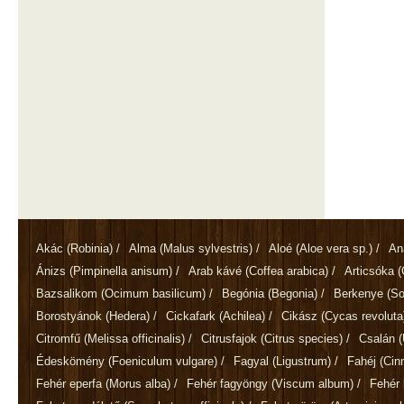
Akác
(Robinia)
/
Alma
(Malus sylvestris)
/
Aloé
(Aloe vera sp.)
/
An
Ánizs
(Pimpinella anisum)
/
Arab kávé
(Coffea arabica)
/
Articsóka
(
Bazsalikom
(Ocimum basilicum)
/
Begónia
(Begonia)
/
Berkenye
(So
Borostyánok
(Hedera)
/
Cickafark
(Achilea)
/
Cikász
(Cycas revoluta
Citromfű
(Melissa officinalis)
/
Citrusfajok
(Citrus species)
/
Csalán
(
Édeskömény
(Foeniculum vulgare)
/
Fagyal
(Ligustrum)
/
Fahéj
(Ci
Fehér eperfa
(Morus alba)
/
Fehér fagyöngy
(Viscum album)
/
Fehér 