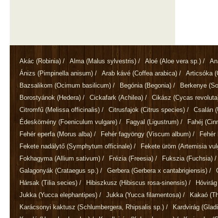
Akác
(Robinia)
/
Alma
(Malus sylvestris)
/
Aloé
(Aloe vera sp.)
/
An
Ánizs
(Pimpinella anisum)
/
Arab kávé
(Coffea arabica)
/
Articsóka
(
Bazsalikom
(Ocimum basilicum)
/
Begónia
(Begonia)
/
Berkenye
(So
Borostyánok
(Hedera)
/
Cickafark
(Achilea)
/
Cikász
(Cycas revoluta
Citromfű
(Melissa officinalis)
/
Citrusfajok
(Citrus species)
/
Csalán
(
Édeskömény
(Foeniculum vulgare)
/
Fagyal
(Ligustrum)
/
Fahéj
(Ci
Fehér eperfa
(Morus alba)
/
Fehér fagyöngy
(Viscum album)
/
Fehér 
Fekete nadálytő
(Symphytum officinale)
/
Fekete üröm
(Artemisia vul
Fokhagyma
(Allium sativum)
/
Frézia
(Freesia)
/
Fukszia
(Fuchsia)
/
Galagonyák
(Crataegus sp.)
/
Gerbera
(Gerbera x cantabrigiensis)
/
Hársak
(Tilia secies)
/
Hibiszkusz
(Hibiscus rosa-sinensis)
/
Hóvirá
Jukka
(Yucca elephantipes)
/
Jukka
(Yucca filamentosa)
/
Kakaó
(T
Karácsonyi kaktusz
(Schlumbergera, Rhipsalis sp.)
/
Kardvirág
(Gladi