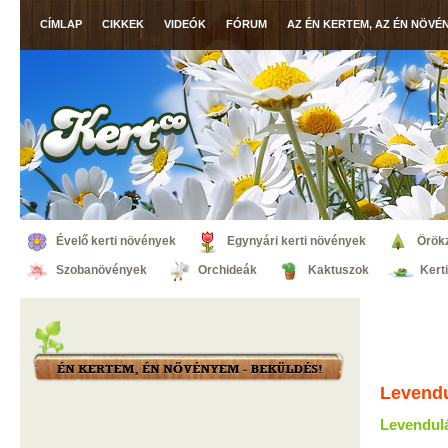
CÍMLAP
CIKKEK
VIDEÓK
FÓRUM
AZ ÉN KERTEM, AZ ÉN NÖVÉ
Évelő kerti növények
Egynyári kerti növények
Örök
Szobanövények
Orchideák
Kaktuszok
Kert
Levend
Levendul