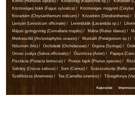
Komló
(Humulus lupulus)
/
Korallvirág
(Kalanchoe sp.)
/
Koriander
(
Közönséges bükk
(Fagus sylvatica)
/
Közönséges mogyoró
(Corylus 
Krizantém
(Chrysanthemum indicum)
/
Krizantém
(Dendranthema)
/
Lestyán
(Levisticum officinale)
/
Levendulák
(Lavandula sp.)
/
Lilio
Májusi gyöngyvirág
(Convallaria majalis)
/
Málna
(Rubus idaeus)
/
M
Medveszőlő
(Arctostaphylos uvaursi)
/
Muskátli
(Pelargonium sp.)
/
Nőszirom
(Iris)
/
Orchideák
(Orchidaceae)
/
Orgona
(Syringa)
/
Örök
Orvosi zsálya
(Salvia officinalis)
/
Őszirózsa
(Aster)
/
Papaya
(Cari
Pisztácia
(Pistacia lentiscus)
/
Prunus fajok
(Prunus species)
/
Róz
Sáfrány
(Crocus sativus)
/
Som
(Cornus)
/
Százszorszép
(Bellis per
Szellőrózsa
(Anemone)
/
Tea
(Camellia sinensis)
/
Tőzegáfonya
(Va
Kapcsolat
Impressz