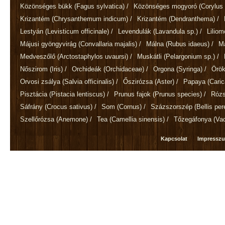
Közönséges bükk
(Fagus sylvatica)
/
Közönséges mogyoró
(Corylus 
Krizantém
(Chrysanthemum indicum)
/
Krizantém
(Dendranthema)
/
Lestyán
(Levisticum officinale)
/
Levendulák
(Lavandula sp.)
/
Lilio
Májusi gyöngyvirág
(Convallaria majalis)
/
Málna
(Rubus idaeus)
/
M
Medveszőlő
(Arctostaphylos uvaursi)
/
Muskátli
(Pelargonium sp.)
/
Nőszirom
(Iris)
/
Orchideák
(Orchidaceae)
/
Orgona
(Syringa)
/
Örök
Orvosi zsálya
(Salvia officinalis)
/
Őszirózsa
(Aster)
/
Papaya
(Cari
Pisztácia
(Pistacia lentiscus)
/
Prunus fajok
(Prunus species)
/
Róz
Sáfrány
(Crocus sativus)
/
Som
(Cornus)
/
Százszorszép
(Bellis per
Szellőrózsa
(Anemone)
/
Tea
(Camellia sinensis)
/
Tőzegáfonya
(Va
Kapcsolat
Impressz