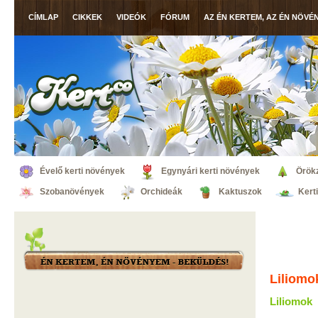
CÍMLAP
CIKKEK
VIDEÓK
FÓRUM
AZ ÉN KERTEM, AZ ÉN NÖVÉ
Évelő kerti növények
Egynyári kerti növények
Örök
Szobanövények
Orchideák
Kaktuszok
Kert
Liliom
Liliomok