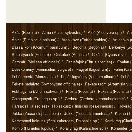
Akác
(Robinia)
/
Alma
(Malus sylvestris)
/
Aloé
(Aloe vera sp.)
/
An
Ánizs
(Pimpinella anisum)
/
Arab kávé
(Coffea arabica)
/
Articsóka
(
Bazsalikom
(Ocimum basilicum)
/
Begónia
(Begonia)
/
Berkenye
(So
Borostyánok
(Hedera)
/
Cickafark
(Achilea)
/
Cikász
(Cycas revoluta
Citromfű
(Melissa officinalis)
/
Citrusfajok
(Citrus species)
/
Csalán
(
Édeskömény
(Foeniculum vulgare)
/
Fagyal
(Ligustrum)
/
Fahéj
(Ci
Fehér eperfa
(Morus alba)
/
Fehér fagyöngy
(Viscum album)
/
Fehér 
Fekete nadálytő
(Symphytum officinale)
/
Fekete üröm
(Artemisia vul
Fokhagyma
(Allium sativum)
/
Frézia
(Freesia)
/
Fukszia
(Fuchsia)
/
Galagonyák
(Crataegus sp.)
/
Gerbera
(Gerbera x cantabrigiensis)
/
Hársak
(Tilia secies)
/
Hibiszkusz
(Hibiscus rosa-sinensis)
/
Hóvirá
Jukka
(Yucca elephantipes)
/
Jukka
(Yucca filamentosa)
/
Kakaó
(T
Karácsonyi kaktusz
(Schlumbergera, Rhipsalis sp.)
/
Kardvirág
(Gladi
Komló
(Humulus lupulus)
/
Korallvirág
(Kalanchoe sp.)
/
Koriander
(