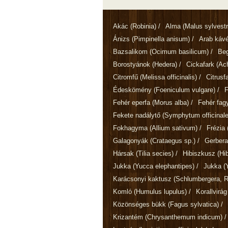
Akác
(Robinia)
/
Alma
(Malus sylvestr
Ánizs
(Pimpinella anisum)
/
Arab káv
Bazsalikom
(Ocimum basilicum)
/
Be
Borostyánok
(Hedera)
/
Cickafark
(Ach
Citromfű
(Melissa officinalis)
/
Citrusf
Édeskömény
(Foeniculum vulgare)
/
Fehér eperfa
(Morus alba)
/
Fehér fa
Fekete nadálytő
(Symphytum officinale
Fokhagyma
(Allium sativum)
/
Frézia
Galagonyák
(Crataegus sp.)
/
Gerber
Hársak
(Tilia secies)
/
Hibiszkusz
(Hi
Jukka
(Yucca elephantipes)
/
Jukka
(
Karácsonyi kaktusz
(Schlumbergera, Rh
Komló
(Humulus lupulus)
/
Korallvirá
Közönséges bükk
(Fagus sylvatica)
/
Krizantém
(Chrysanthemum indicum)
/