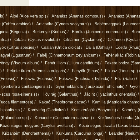
is)
/
Aloé
(Aloe vera sp.)
/
Ananász
(Ananas comosus)
/
Ananász
(Ananas
é
(Coffea arabica)
/
Articsóka
(Cynara scolymus)
/
Babérmeggyek
(Lauroce
gónia
(Begonia)
/
Berkenye
(Sorbus)
/
Boróka
(Juniperus communis)
/
Bor
ilea)
/
Cikász
(Cycas revoluta)
/
Ciklámen
(Cyclamen)
/
Ciklámen
(Cycla
ajok
(Citrus species)
/
Csalán
(Urtica dioica)
/
Dália
(Dahlia)
/
Ecetfa
(Rhus
Fagyal
(Ligustrum)
/
Fahéj
(Cinnamomum zeylanicum)
/
Fehér akác
(Robini
gyöngy
(Viscum album)
/
Fehér liliom
(Lilium candidum)
/
Fekete bodza
(Sam
)
/
Fekete üröm
(Artemisia vulgaris)
/
Fenyők
(Pinus)
/
Fikusz
(Ficus sp.)
(Freesia)
/
Fukszia
(Fuchsia)
/
Fukszia
(Fuchsia x hybrida)
/
Fűz
(Salix)
/
a
(Gerbera x cantabrigiensis)
/
Gyermekláncfű
(Taraxacum officinale)
/
Gyö
biscus rosa-sinensis)
/
Hóvirág
(Galanthus)
/
Jácint
(Hyacinthus orientalis)
/
Yucca filamentosa)
/
Kakaó
(Theobroma cacao)
/
Kamilla
(Matricaria chamom
ipsalis sp.)
/
Kardvirág
(Gladiolus)
/
Kecskerágók
(Eonymus)
/
Kömény
(
g
(Kalanchoe sp.)
/
Koriander
(Coriandrum sativum)
/
Közönséges boróka
(J
Közönséges mogyoró
(Corylus avellana)
/
Közönséges tiszafa
(Taxus bacca
Krizantém
(Dendranthema)
/
Kurkuma
(Curcuma longa)
/
Leander
(Nerium 