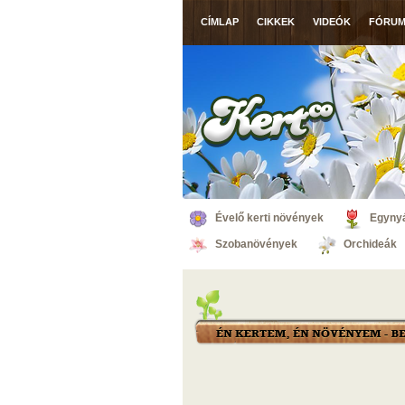
CÍMLAP
CIKKEK
VIDEÓK
FÓRU
Évelő kerti növények
Egynyá
Szobanövények
Orchideák