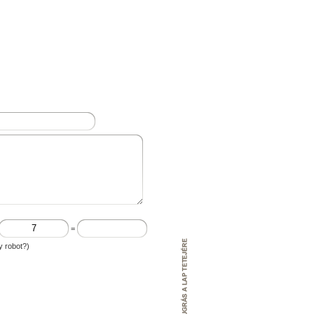
=
y robot?)