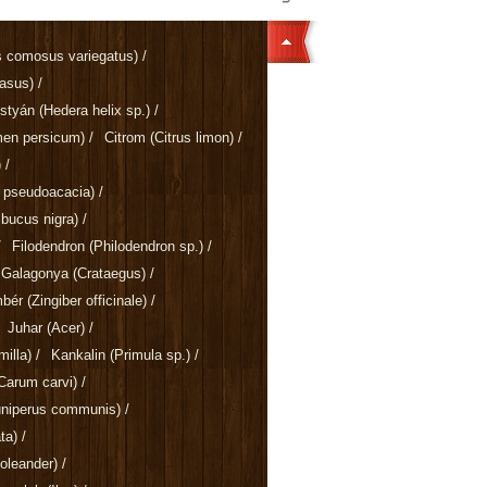
 comosus variegatus)
/
rasus)
/
ostyán
(Hedera helix sp.)
/
men persicum)
/
Citrom
(Citrus limon)
/
)
/
a pseudoacacia)
/
bucus nigra)
/
/
Filodendron
(Philodendron sp.)
/
Galagonya
(Crataegus)
/
mbér
(Zingiber officinale)
/
Juhar
(Acer)
/
illa)
/
Kankalin
(Primula sp.)
/
Carum carvi)
/
uniperus communis)
/
ta)
/
oleander)
/