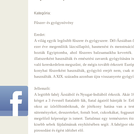
Kategória:
Fűszer- és gyógynövény
Eredet:
A világ egyik legősibb fűszere és gyógyszere. Dél-Ázsiában
ezer éve megemlítik lázcsillapító, hasmenést és menstruáci
hozták Egyiptomba, ahol fűszeres balzsamaikba keverték.
illatszerként használták és emésztési zavarok gyógyítására 
való kereskedelem megszűnt, de mégis tovább érkezett Európá
konyhai fűszerként használták, gyógyító erejét nem, csak 
használták. A XIX. századra azonban újra visszanyerte gyógyí
Jellemzői:
A legtöbb fahéj Ázsiából és Nyugat-Indiából érkezik. Akár 10
kérget a 3 évesnél fiatalabb fák, fiatal ágairól hántják le. 
okoz az ízlelőbimbóknak, de jótékony hatása van a test 
süteményeket, desszerteket, forralt bort, cukorkákat, fogpasz
megelőző képessége is ismert. Tartalmaz egy természetes érz
kisebb sebek fájdalmának enyhítésében segít. A fahéjpor oko
pirosodást és égést idézhet elő.