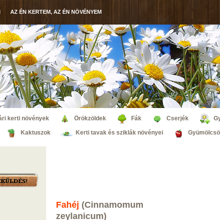
M
AZ ÉN KERTEM, AZ ÉN NÖVÉNYEM
ri kerti növények
Örökzöldek
Fák
Cserjék
G
Kaktuszok
Kerti tavak és sziklák növényei
Gyümölcsö
Fahéj
(Cinnamomum
zeylanicum)