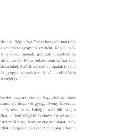
 őshonos. Régi kínai fűvész könyvek már több
ós zavarokat gyógyító szerként. Régi utazók
 A héberek, rómaiak, görögök fűszerként és
is alkalmazták. Róma bukása után az Ázsiával
ba a fahéj. A XVII. századi európaiak inkább
más gyógynövények keserű ízének elfedésére
tó erejét is.
 méter magasra is nőhet. A gyűjtők az illatos
Erős aromájú fűszer- és gyógynövény. Élvezetet
más részeire is. Fahéjjal ízesítjük meg a
tákat, de fertőzésgátló és emésztési zavarokat
éstelenítő vegyületet, az eugenololajat, mely
zhat allergiás tüneteket. A fahéjolaj a bőrön