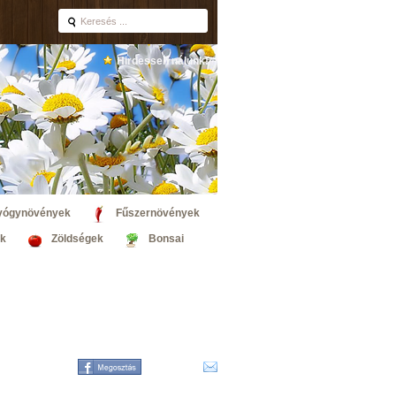
Hirdessen nálunk!
yógynövények
Fűszernövények
k
Zöldségek
Bonsai