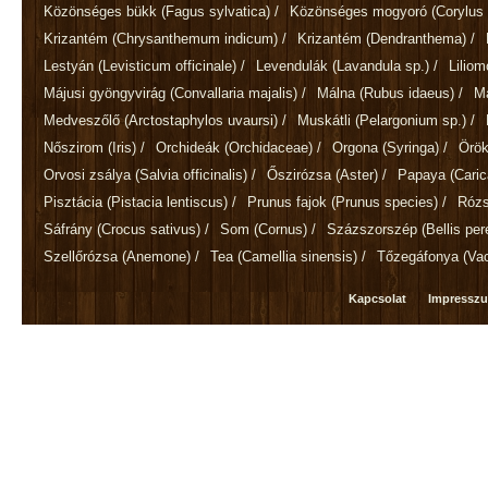
Közönséges bükk
(Fagus sylvatica)
/
Közönséges mogyoró
(Corylus 
Krizantém
(Chrysanthemum indicum)
/
Krizantém
(Dendranthema)
/
Lestyán
(Levisticum officinale)
/
Levendulák
(Lavandula sp.)
/
Lilio
Májusi gyöngyvirág
(Convallaria majalis)
/
Málna
(Rubus idaeus)
/
M
Medveszőlő
(Arctostaphylos uvaursi)
/
Muskátli
(Pelargonium sp.)
/
Nőszirom
(Iris)
/
Orchideák
(Orchidaceae)
/
Orgona
(Syringa)
/
Örök
Orvosi zsálya
(Salvia officinalis)
/
Őszirózsa
(Aster)
/
Papaya
(Cari
Pisztácia
(Pistacia lentiscus)
/
Prunus fajok
(Prunus species)
/
Róz
Sáfrány
(Crocus sativus)
/
Som
(Cornus)
/
Százszorszép
(Bellis per
Szellőrózsa
(Anemone)
/
Tea
(Camellia sinensis)
/
Tőzegáfonya
(Va
Kapcsolat
Impressz