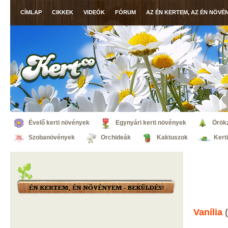
CÍMLAP
CIKKEK
VIDEÓK
FÓRUM
AZ ÉN KERTEM, AZ ÉN NÖVÉ
Évelő kerti növények
Egynyári kerti növények
Örök
Szobanövények
Orchideák
Kaktuszok
Kert
Vanília