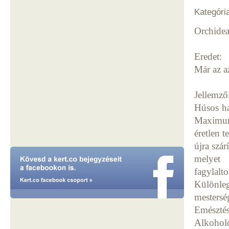
Kategóri
Orchidea
Eredet:
Már az az
Jellemző
Húsos ha
Maximum
éretlen 
újra szár
melyet 
fagylalt
Különleg
mestersé
Emészté
Alkohol