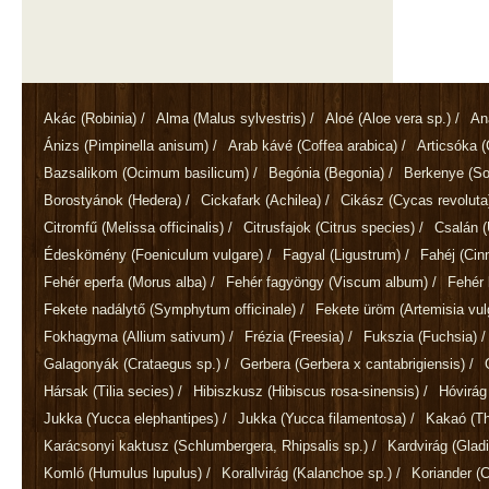
Akác
(Robinia)
/
Alma
(Malus sylvestris)
/
Aloé
(Aloe vera sp.)
/
An
Ánizs
(Pimpinella anisum)
/
Arab kávé
(Coffea arabica)
/
Articsóka
(
Bazsalikom
(Ocimum basilicum)
/
Begónia
(Begonia)
/
Berkenye
(So
Borostyánok
(Hedera)
/
Cickafark
(Achilea)
/
Cikász
(Cycas revoluta
Citromfű
(Melissa officinalis)
/
Citrusfajok
(Citrus species)
/
Csalán
(
Édeskömény
(Foeniculum vulgare)
/
Fagyal
(Ligustrum)
/
Fahéj
(Ci
Fehér eperfa
(Morus alba)
/
Fehér fagyöngy
(Viscum album)
/
Fehér 
Fekete nadálytő
(Symphytum officinale)
/
Fekete üröm
(Artemisia vul
Fokhagyma
(Allium sativum)
/
Frézia
(Freesia)
/
Fukszia
(Fuchsia)
/
Galagonyák
(Crataegus sp.)
/
Gerbera
(Gerbera x cantabrigiensis)
/
Hársak
(Tilia secies)
/
Hibiszkusz
(Hibiscus rosa-sinensis)
/
Hóvirá
Jukka
(Yucca elephantipes)
/
Jukka
(Yucca filamentosa)
/
Kakaó
(T
Karácsonyi kaktusz
(Schlumbergera, Rhipsalis sp.)
/
Kardvirág
(Gladi
Komló
(Humulus lupulus)
/
Korallvirág
(Kalanchoe sp.)
/
Koriander
(