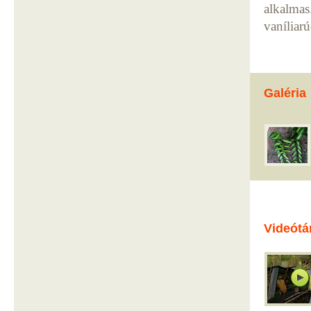
alkalmas
vaníliar
Galéria
Videótá