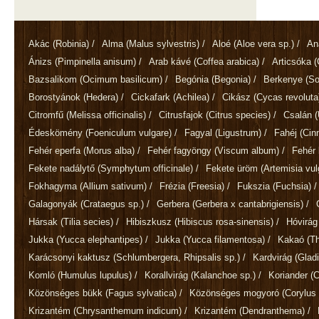
Akác
(Robinia)
/
Alma
(Malus sylvestris)
/
Aloé
(Aloe vera sp.)
/
An
Ánizs
(Pimpinella anisum)
/
Arab kávé
(Coffea arabica)
/
Articsóka
(
Bazsalikom
(Ocimum basilicum)
/
Begónia
(Begonia)
/
Berkenye
(So
Borostyánok
(Hedera)
/
Cickafark
(Achilea)
/
Cikász
(Cycas revoluta
Citromfű
(Melissa officinalis)
/
Citrusfajok
(Citrus species)
/
Csalán
(
Édeskömény
(Foeniculum vulgare)
/
Fagyal
(Ligustrum)
/
Fahéj
(Ci
Fehér eperfa
(Morus alba)
/
Fehér fagyöngy
(Viscum album)
/
Fehér 
Fekete nadálytő
(Symphytum officinale)
/
Fekete üröm
(Artemisia vul
Fokhagyma
(Allium sativum)
/
Frézia
(Freesia)
/
Fukszia
(Fuchsia)
/
Galagonyák
(Crataegus sp.)
/
Gerbera
(Gerbera x cantabrigiensis)
/
Hársak
(Tilia secies)
/
Hibiszkusz
(Hibiscus rosa-sinensis)
/
Hóvirá
Jukka
(Yucca elephantipes)
/
Jukka
(Yucca filamentosa)
/
Kakaó
(T
Karácsonyi kaktusz
(Schlumbergera, Rhipsalis sp.)
/
Kardvirág
(Gladi
Komló
(Humulus lupulus)
/
Korallvirág
(Kalanchoe sp.)
/
Koriander
(
Közönséges bükk
(Fagus sylvatica)
/
Közönséges mogyoró
(Corylus 
Krizantém
(Chrysanthemum indicum)
/
Krizantém
(Dendranthema)
/