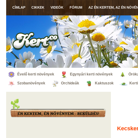
CÍMLAP
CIKKEK
VIDEÓK
FÓRUM
AZ ÉN KERTEM, AZ ÉN NÖVÉ
Évelő kerti növények
Egynyári kerti növények
Örök
Szobanövények
Orchideák
Kaktuszok
Kert
Kecske