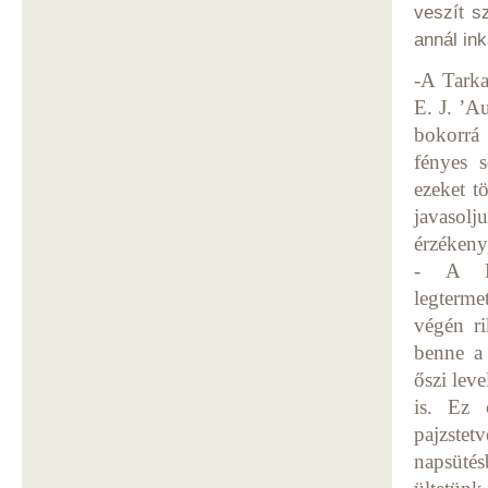
veszít s
annál in
-A Tarka
E. J. ’A
bokorrá 
fényes 
ezeket t
javasolj
érzékeny
- A Ha
legterme
végén ri
benne a 
őszi lev
is. Ez 
pajzstet
napsütés