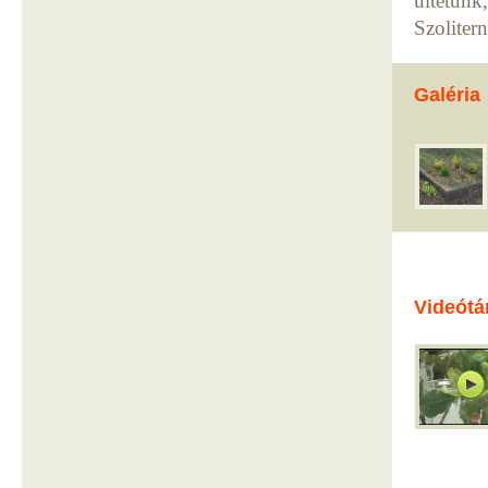
ültetünk
Szoliter
Galéria
Videótá