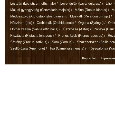
Lestyán
(Levisticum officinale)
/
Levendulák
(Lavandula sp.)
/
Lilio
Májusi gyöngyvirág
(Convallaria majalis)
/
Málna
(Rubus idaeus)
/
M
Medveszőlő
(Arctostaphylos uvaursi)
/
Muskátli
(Pelargonium sp.)
/
Nőszirom
(Iris)
/
Orchideák
(Orchidaceae)
/
Orgona
(Syringa)
/
Örök
Orvosi zsálya
(Salvia officinalis)
/
Őszirózsa
(Aster)
/
Papaya
(Cari
Pisztácia
(Pistacia lentiscus)
/
Prunus fajok
(Prunus species)
/
Róz
Sáfrány
(Crocus sativus)
/
Som
(Cornus)
/
Százszorszép
(Bellis per
Szellőrózsa
(Anemone)
/
Tea
(Camellia sinensis)
/
Tőzegáfonya
(Va
Kapcsolat
Impressz