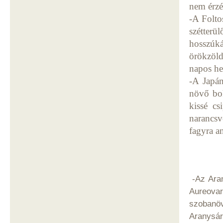
nem érzék
-A Folto
szétter
hosszúká
örökzöld
napos hel
-A Japán
növő bok
kissé cs
narancsv
fagyra a
-Az Aran
Aureovar
szobanö
Aranysár