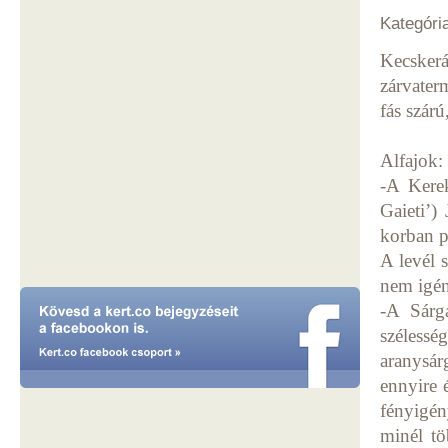
Kategóri
Kecskerá
zárvater
fás szárú
Alfajok:
-A Kere
Gaieti’)
korban p
A levél 
nem igén
-A Sárg
széless
aranysár
ennyire 
fényigén
minél tö