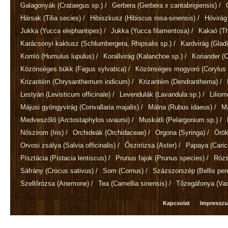
Galagonyák
(Crataegus sp.)
/
Gerbera
(Gerbera x cantabrigiensis)
/
Hársak
(Tilia secies)
/
Hibiszkusz
(Hibiscus rosa-sinensis)
/
Hóvirá
Jukka
(Yucca elephantipes)
/
Jukka
(Yucca filamentosa)
/
Kakaó
(T
Karácsonyi kaktusz
(Schlumbergera, Rhipsalis sp.)
/
Kardvirág
(Gladi
Komló
(Humulus lupulus)
/
Korallvirág
(Kalanchoe sp.)
/
Koriander
(
Közönséges bükk
(Fagus sylvatica)
/
Közönséges mogyoró
(Corylus 
Krizantém
(Chrysanthemum indicum)
/
Krizantém
(Dendranthema)
/
Lestyán
(Levisticum officinale)
/
Levendulák
(Lavandula sp.)
/
Lilio
Májusi gyöngyvirág
(Convallaria majalis)
/
Málna
(Rubus idaeus)
/
M
Medveszőlő
(Arctostaphylos uvaursi)
/
Muskátli
(Pelargonium sp.)
/
Nőszirom
(Iris)
/
Orchideák
(Orchidaceae)
/
Orgona
(Syringa)
/
Örök
Orvosi zsálya
(Salvia officinalis)
/
Őszirózsa
(Aster)
/
Papaya
(Cari
Pisztácia
(Pistacia lentiscus)
/
Prunus fajok
(Prunus species)
/
Róz
Sáfrány
(Crocus sativus)
/
Som
(Cornus)
/
Százszorszép
(Bellis per
Szellőrózsa
(Anemone)
/
Tea
(Camellia sinensis)
/
Tőzegáfonya
(Va
Kapcsolat
Impressz