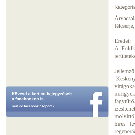
Kategóri
Árvacsal
félcserj
Eredet:
A Földkö
területe
Jellemző
Keskeny l
virágoka
mirigye
fagytűrő
ízesíten
molyirtó
híres le
regenerá