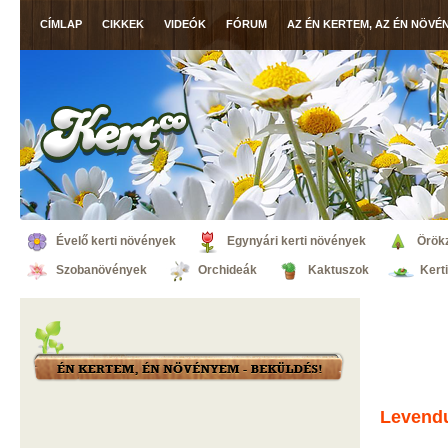
CÍMLAP
CIKKEK
VIDEÓK
FÓRUM
AZ ÉN KERTEM, AZ ÉN NÖVÉ
Évelő kerti növények
Egynyári kerti növények
Örök
Szobanövények
Orchideák
Kaktuszok
Kert
Levend