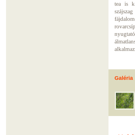
tea is k
szájszag
fájdalom
rovarcsí
nyugtat
álmatlan
alkalmaz
Galéria