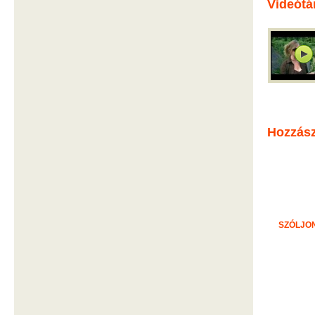
Videótá
Hozzás
SZÓLJON