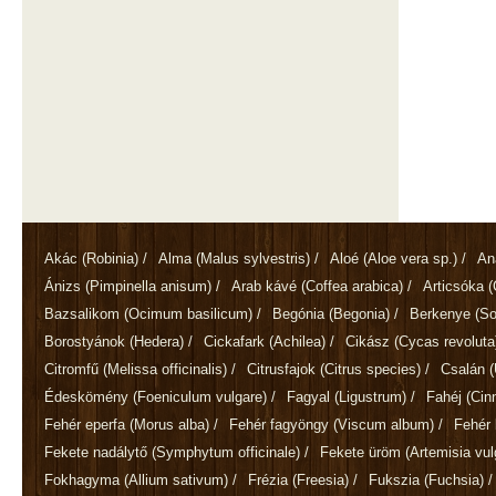
Akác
(Robinia)
/
Alma
(Malus sylvestris)
/
Aloé
(Aloe vera sp.)
/
An
Ánizs
(Pimpinella anisum)
/
Arab kávé
(Coffea arabica)
/
Articsóka
(
Bazsalikom
(Ocimum basilicum)
/
Begónia
(Begonia)
/
Berkenye
(So
Borostyánok
(Hedera)
/
Cickafark
(Achilea)
/
Cikász
(Cycas revoluta
Citromfű
(Melissa officinalis)
/
Citrusfajok
(Citrus species)
/
Csalán
(
Édeskömény
(Foeniculum vulgare)
/
Fagyal
(Ligustrum)
/
Fahéj
(Ci
Fehér eperfa
(Morus alba)
/
Fehér fagyöngy
(Viscum album)
/
Fehér 
Fekete nadálytő
(Symphytum officinale)
/
Fekete üröm
(Artemisia vul
Fokhagyma
(Allium sativum)
/
Frézia
(Freesia)
/
Fukszia
(Fuchsia)
/