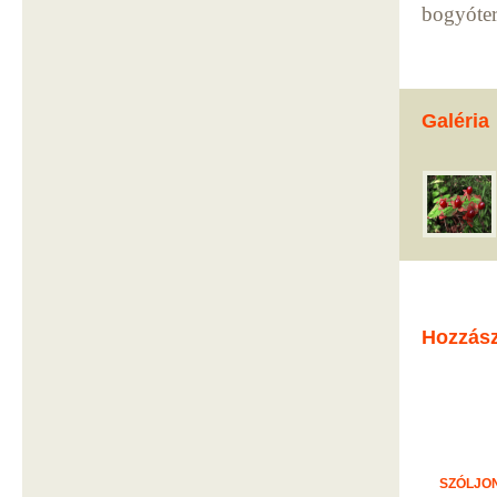
bogyóter
Galéria
Hozzás
SZÓLJON