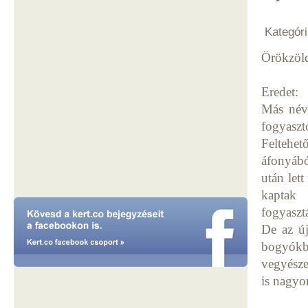
Kategóri
Örökzöld
Eredet:
Más néve
fogyaszt
Feltehe
áfonyábó
után let
kaptak 
fogyaszt
De az új
bogyókbó
vegyésze
is nagy