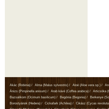
Akác
(Robinia)
/
Alma
(Malus sylvestris)
/
Aloé
(Aloe vera sp.)
/
An
Ánizs
(Pimpinella anisum)
/
Arab kávé
(Coffea arabica)
/
Articsóka
(
Bazsalikom
(Ocimum basilicum)
/
Begónia
(Begonia)
/
Berkenye
(So
Borostyánok
(Hedera)
/
Cickafark
(Achilea)
/
Cikász
(Cycas revoluta