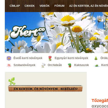
CÍMLAP
CIKKEK
VIDEÓK
FÓRUM
AZ ÉN KERTEM, AZ ÉN NÖVÉ
Évelő kerti növények
Egynyári kerti növények
Örök
Szobanövények
Orchideák
Kaktuszok
Kert
Tőzegá
oxycoc