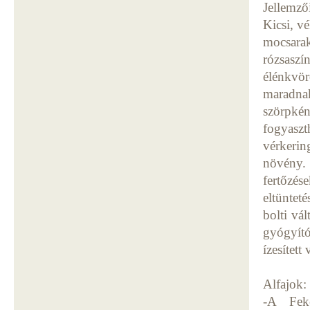
Jellemző
Kicsi, v
mocsara
rózsaszí
élénkvör
maradna
szörpkén
fogyaszt
vérkerin
növény.
fertőzés
eltünteté
bolti vál
gyógyító 
ízesített
Alfajok:
-A Feke