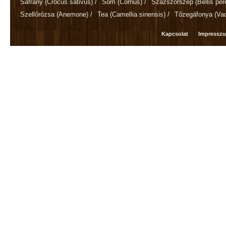
Sáfrány
(Crocus sativus)
/
Som
(Cornus)
/
Százszorszép
(Bellis per
Szellőrózsa
(Anemone)
/
Tea
(Camellia sinensis)
/
Tőzegáfonya
(Va
Kapcsolat
Impressz