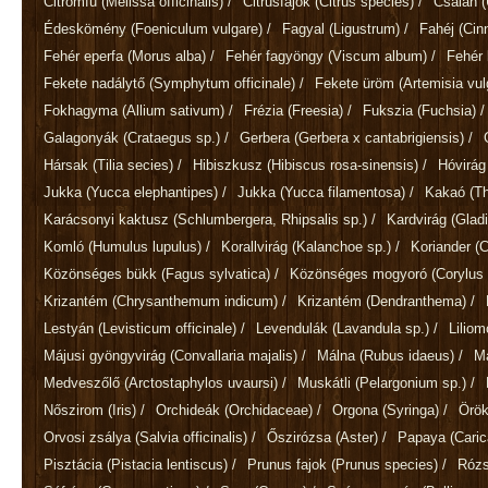
Citromfű
(Melissa officinalis)
/
Citrusfajok
(Citrus species)
/
Csalán
(
Édeskömény
(Foeniculum vulgare)
/
Fagyal
(Ligustrum)
/
Fahéj
(Ci
Fehér eperfa
(Morus alba)
/
Fehér fagyöngy
(Viscum album)
/
Fehér 
Fekete nadálytő
(Symphytum officinale)
/
Fekete üröm
(Artemisia vul
Fokhagyma
(Allium sativum)
/
Frézia
(Freesia)
/
Fukszia
(Fuchsia)
/
Galagonyák
(Crataegus sp.)
/
Gerbera
(Gerbera x cantabrigiensis)
/
Hársak
(Tilia secies)
/
Hibiszkusz
(Hibiscus rosa-sinensis)
/
Hóvirá
Jukka
(Yucca elephantipes)
/
Jukka
(Yucca filamentosa)
/
Kakaó
(T
Karácsonyi kaktusz
(Schlumbergera, Rhipsalis sp.)
/
Kardvirág
(Gladi
Komló
(Humulus lupulus)
/
Korallvirág
(Kalanchoe sp.)
/
Koriander
(
Közönséges bükk
(Fagus sylvatica)
/
Közönséges mogyoró
(Corylus 
Krizantém
(Chrysanthemum indicum)
/
Krizantém
(Dendranthema)
/
Lestyán
(Levisticum officinale)
/
Levendulák
(Lavandula sp.)
/
Lilio
Májusi gyöngyvirág
(Convallaria majalis)
/
Málna
(Rubus idaeus)
/
M
Medveszőlő
(Arctostaphylos uvaursi)
/
Muskátli
(Pelargonium sp.)
/
Nőszirom
(Iris)
/
Orchideák
(Orchidaceae)
/
Orgona
(Syringa)
/
Örök
Orvosi zsálya
(Salvia officinalis)
/
Őszirózsa
(Aster)
/
Papaya
(Cari
Pisztácia
(Pistacia lentiscus)
/
Prunus fajok
(Prunus species)
/
Róz