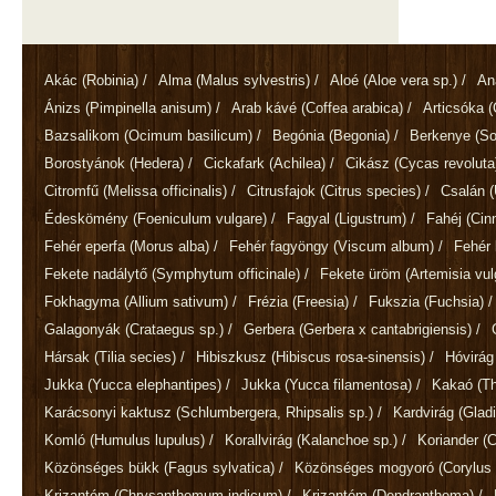
Akác
(Robinia)
/
Alma
(Malus sylvestris)
/
Aloé
(Aloe vera sp.)
/
An
Ánizs
(Pimpinella anisum)
/
Arab kávé
(Coffea arabica)
/
Articsóka
(
Bazsalikom
(Ocimum basilicum)
/
Begónia
(Begonia)
/
Berkenye
(So
Borostyánok
(Hedera)
/
Cickafark
(Achilea)
/
Cikász
(Cycas revoluta
Citromfű
(Melissa officinalis)
/
Citrusfajok
(Citrus species)
/
Csalán
(
Édeskömény
(Foeniculum vulgare)
/
Fagyal
(Ligustrum)
/
Fahéj
(Ci
Fehér eperfa
(Morus alba)
/
Fehér fagyöngy
(Viscum album)
/
Fehér 
Fekete nadálytő
(Symphytum officinale)
/
Fekete üröm
(Artemisia vul
Fokhagyma
(Allium sativum)
/
Frézia
(Freesia)
/
Fukszia
(Fuchsia)
/
Galagonyák
(Crataegus sp.)
/
Gerbera
(Gerbera x cantabrigiensis)
/
Hársak
(Tilia secies)
/
Hibiszkusz
(Hibiscus rosa-sinensis)
/
Hóvirá
Jukka
(Yucca elephantipes)
/
Jukka
(Yucca filamentosa)
/
Kakaó
(T
Karácsonyi kaktusz
(Schlumbergera, Rhipsalis sp.)
/
Kardvirág
(Gladi
Komló
(Humulus lupulus)
/
Korallvirág
(Kalanchoe sp.)
/
Koriander
(
Közönséges bükk
(Fagus sylvatica)
/
Közönséges mogyoró
(Corylus 
Krizantém
(Chrysanthemum indicum)
/
Krizantém
(Dendranthema)
/