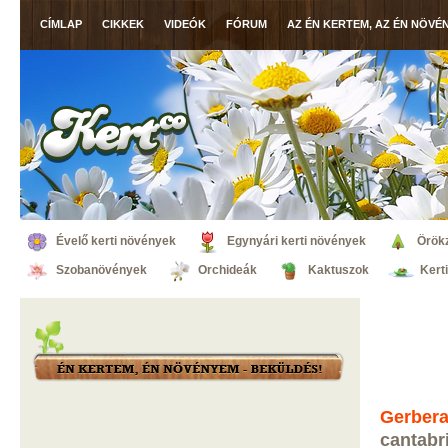
CÍMLAP
CIKKEK
VIDEÓK
FÓRUM
AZ ÉN KERTEM, AZ ÉN NÖVÉ
Évelő kerti növények
Egynyári kerti növények
Örök
Szobanövények
Orchideák
Kaktuszok
Kert
Gerber
cantabr