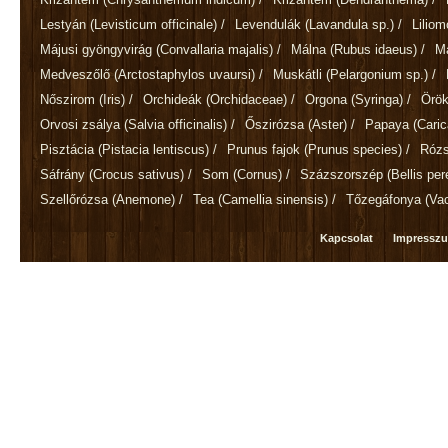
Lestyán
(Levisticum officinale)
/
Levendulák
(Lavandula sp.)
/
Lilio
Májusi gyöngyvirág
(Convallaria majalis)
/
Málna
(Rubus idaeus)
/
M
Medveszőlő
(Arctostaphylos uvaursi)
/
Muskátli
(Pelargonium sp.)
/
Nőszirom
(Iris)
/
Orchideák
(Orchidaceae)
/
Orgona
(Syringa)
/
Örök
Orvosi zsálya
(Salvia officinalis)
/
Őszirózsa
(Aster)
/
Papaya
(Cari
Pisztácia
(Pistacia lentiscus)
/
Prunus fajok
(Prunus species)
/
Róz
Sáfrány
(Crocus sativus)
/
Som
(Cornus)
/
Százszorszép
(Bellis per
Szellőrózsa
(Anemone)
/
Tea
(Camellia sinensis)
/
Tőzegáfonya
(Va
Kapcsolat
Impressz