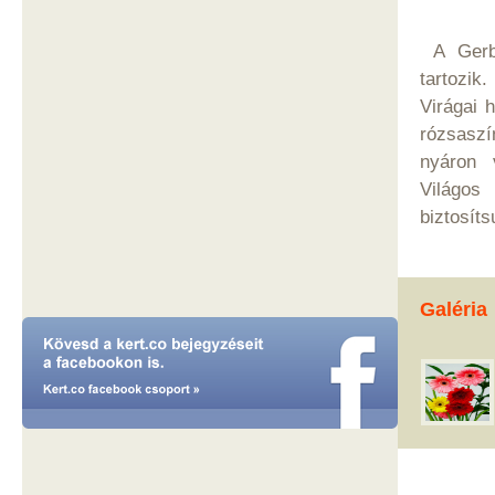
A Gerbe
tartozik
Virágai 
rózsaszí
nyáron v
Világos
biztosít
Galéria