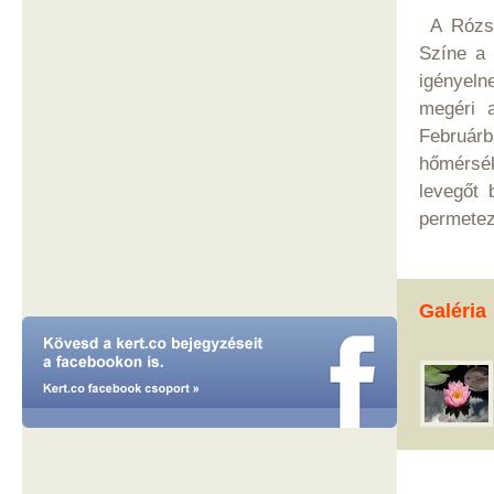
A Rózsa 
Színe a 
igényelne
megéri a
Február
hőmérsé
levegőt 
permetez
Galéria