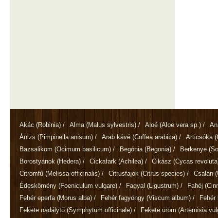
Akác
(Robinia)
/
Alma
(Malus sylvestris)
/
Aloé
(Aloe vera sp.)
/
An
Ánizs
(Pimpinella anisum)
/
Arab kávé
(Coffea arabica)
/
Articsóka
(
Bazsalikom
(Ocimum basilicum)
/
Begónia
(Begonia)
/
Berkenye
(So
Borostyánok
(Hedera)
/
Cickafark
(Achilea)
/
Cikász
(Cycas revoluta
Citromfű
(Melissa officinalis)
/
Citrusfajok
(Citrus species)
/
Csalán
(
Édeskömény
(Foeniculum vulgare)
/
Fagyal
(Ligustrum)
/
Fahéj
(Ci
Fehér eperfa
(Morus alba)
/
Fehér fagyöngy
(Viscum album)
/
Fehér 
Fekete nadálytő
(Symphytum officinale)
/
Fekete üröm
(Artemisia vul