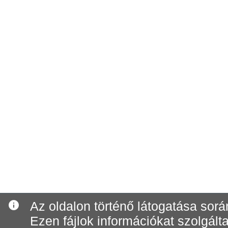
info
Az oldalon történő látogatása során
Ezen fájlok információkat szolgál