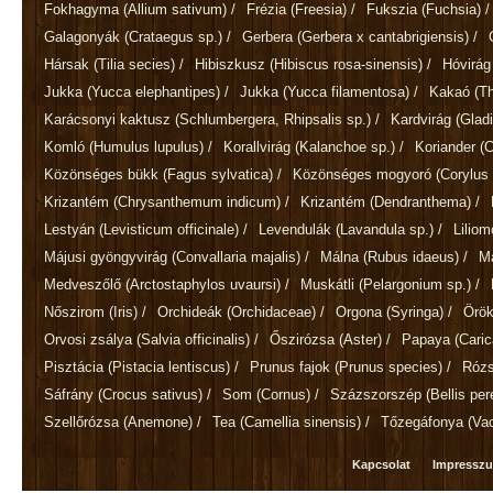
Fokhagyma
(Allium sativum)
/
Frézia
(Freesia)
/
Fukszia
(Fuchsia)
/
Galagonyák
(Crataegus sp.)
/
Gerbera
(Gerbera x cantabrigiensis)
/
Hársak
(Tilia secies)
/
Hibiszkusz
(Hibiscus rosa-sinensis)
/
Hóvirá
Jukka
(Yucca elephantipes)
/
Jukka
(Yucca filamentosa)
/
Kakaó
(T
Karácsonyi kaktusz
(Schlumbergera, Rhipsalis sp.)
/
Kardvirág
(Gladi
Komló
(Humulus lupulus)
/
Korallvirág
(Kalanchoe sp.)
/
Koriander
(
Közönséges bükk
(Fagus sylvatica)
/
Közönséges mogyoró
(Corylus 
Krizantém
(Chrysanthemum indicum)
/
Krizantém
(Dendranthema)
/
Lestyán
(Levisticum officinale)
/
Levendulák
(Lavandula sp.)
/
Lilio
Májusi gyöngyvirág
(Convallaria majalis)
/
Málna
(Rubus idaeus)
/
M
Medveszőlő
(Arctostaphylos uvaursi)
/
Muskátli
(Pelargonium sp.)
/
Nőszirom
(Iris)
/
Orchideák
(Orchidaceae)
/
Orgona
(Syringa)
/
Örök
Orvosi zsálya
(Salvia officinalis)
/
Őszirózsa
(Aster)
/
Papaya
(Cari
Pisztácia
(Pistacia lentiscus)
/
Prunus fajok
(Prunus species)
/
Róz
Sáfrány
(Crocus sativus)
/
Som
(Cornus)
/
Százszorszép
(Bellis per
Szellőrózsa
(Anemone)
/
Tea
(Camellia sinensis)
/
Tőzegáfonya
(Va
Kapcsolat
Impressz