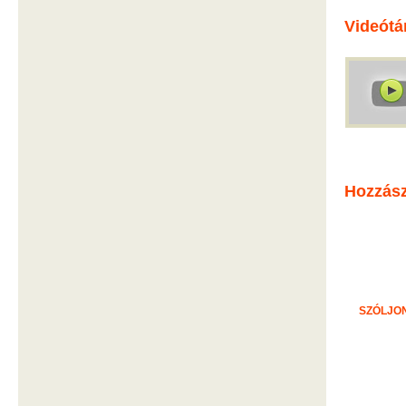
Videótá
Hozzás
SZÓLJON