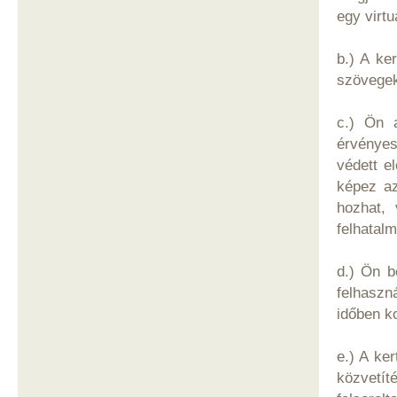
egy virt
b.) A ke
szövegeke
c.) Ön a
érvényes
védett e
képez az
hozhat, 
felhatalm
d.) Ön b
felhaszn
időben k
e.) A ke
közvetít