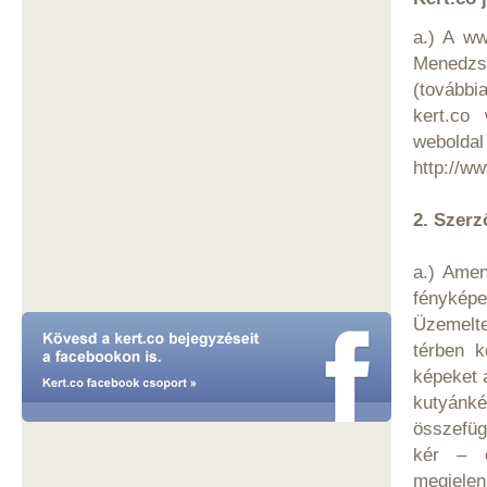
a.) A ww
Menedzsm
(további
kert.co 
webolda
http://ww
2. Szerz
a.) Amen
fényképe
Üzemelte
térben ko
képeket 
kutyánké
összefüg
kér – é
megjelen