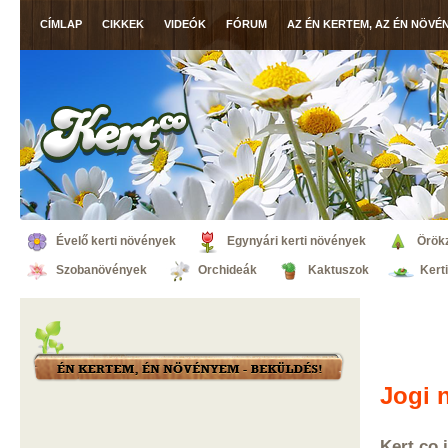
CÍMLAP
CIKKEK
VIDEÓK
FÓRUM
AZ ÉN KERTEM, AZ ÉN NÖVÉ
Évelő kerti növények
Egynyári kerti növények
Örök
Szobanövények
Orchideák
Kaktuszok
Kert
Jogi n
Kert.co j