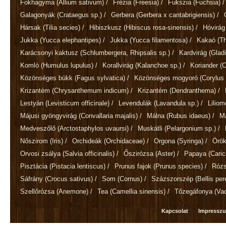
Fokhagyma
(Allium sativum)
/
Frézia
(Freesia)
/
Fukszia
(Fuchsia)
/
Galagonyák
(Crataegus sp.)
/
Gerbera
(Gerbera x cantabrigiensis)
/
Hársak
(Tilia secies)
/
Hibiszkusz
(Hibiscus rosa-sinensis)
/
Hóvirá
Jukka
(Yucca elephantipes)
/
Jukka
(Yucca filamentosa)
/
Kakaó
(T
Karácsonyi kaktusz
(Schlumbergera, Rhipsalis sp.)
/
Kardvirág
(Gladi
Komló
(Humulus lupulus)
/
Korallvirág
(Kalanchoe sp.)
/
Koriander
(
Közönséges bükk
(Fagus sylvatica)
/
Közönséges mogyoró
(Corylus 
Krizantém
(Chrysanthemum indicum)
/
Krizantém
(Dendranthema)
/
Lestyán
(Levisticum officinale)
/
Levendulák
(Lavandula sp.)
/
Lilio
Májusi gyöngyvirág
(Convallaria majalis)
/
Málna
(Rubus idaeus)
/
M
Medveszőlő
(Arctostaphylos uvaursi)
/
Muskátli
(Pelargonium sp.)
/
Nőszirom
(Iris)
/
Orchideák
(Orchidaceae)
/
Orgona
(Syringa)
/
Örök
Orvosi zsálya
(Salvia officinalis)
/
Őszirózsa
(Aster)
/
Papaya
(Cari
Pisztácia
(Pistacia lentiscus)
/
Prunus fajok
(Prunus species)
/
Róz
Sáfrány
(Crocus sativus)
/
Som
(Cornus)
/
Százszorszép
(Bellis per
Szellőrózsa
(Anemone)
/
Tea
(Camellia sinensis)
/
Tőzegáfonya
(Va
Kapcsolat
Impressz