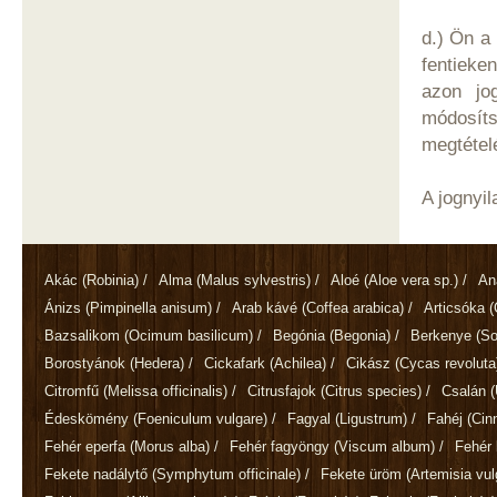
d.) Ön a 
fentieke
azon jo
módosíts
megtétel
A jognyi
Akác
(Robinia)
/
Alma
(Malus sylvestris)
/
Aloé
(Aloe vera sp.)
/
An
Ánizs
(Pimpinella anisum)
/
Arab kávé
(Coffea arabica)
/
Articsóka
(
Bazsalikom
(Ocimum basilicum)
/
Begónia
(Begonia)
/
Berkenye
(So
Borostyánok
(Hedera)
/
Cickafark
(Achilea)
/
Cikász
(Cycas revoluta
Citromfű
(Melissa officinalis)
/
Citrusfajok
(Citrus species)
/
Csalán
(
Édeskömény
(Foeniculum vulgare)
/
Fagyal
(Ligustrum)
/
Fahéj
(Ci
Fehér eperfa
(Morus alba)
/
Fehér fagyöngy
(Viscum album)
/
Fehér 
Fekete nadálytő
(Symphytum officinale)
/
Fekete üröm
(Artemisia vul