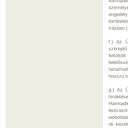
harmadi
személye
engedél
töröltet
írásban 
f.) Az 
szereplő
feltölt
felelőss
tartalma
hosszú t
g.) Az Ü
hirdetés
Harmadik
leolvasn
weboldal
ok kezel