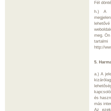
Fél dönté
h.) A G
megjelen
lehetőv
weboldalo
meg. Ön 
tartalm
http://w
5. Harma
a.) A je
kizáról
lehetőség
kapcsoló
és haszn
más inter
Az ezek