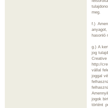
felsoro
tulajdon
meg.
f.) Amen
anyagot, 
hasonló 
g.) A ke
jog tula
Creat
http://c
vállal fe
joggal v
felhaszn
felhaszn
Amennyibe
jogok bi
történt 