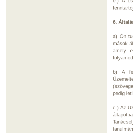
e.) A cs
fenntartó
6. Által
a) Ön tu
mások ál
amely el
folyamod
b) A fe
Üzemelt
(szövege
pedig let
c.) Az Üz
állapot
Tanácso
tanulmán