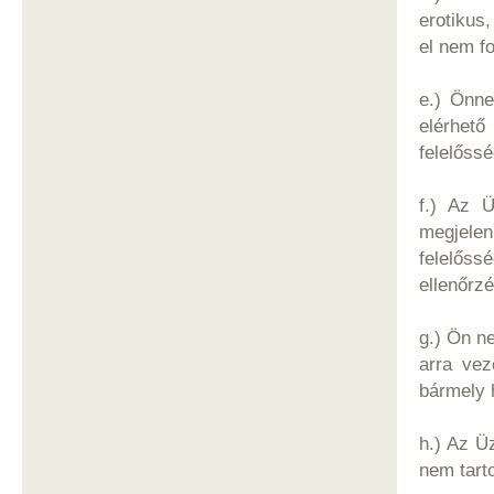
erotikus
el nem f
e.) Önnek
elérhető
felelőssé
f.) Az 
megjelen
felelőss
ellenőrz
g.) Ön n
arra vez
bármely 
h.) Az Ü
nem tarto