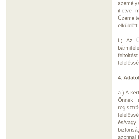
személya
illetve 
Üzemelte
elküldött
l.) Az Ü
bármifél
feltölt
felelőssé
4. Adato
a.) A ke
Önnek a
regiszt
felelőss
és/vagy
biztonsá
azonnal 