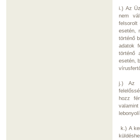
i.) Az Ü
nem vál
felsorol
esetén, 
történő b
adatok f
történő 
esetén, b
vírusfert
j.) Az 
felelőssé
hozz fér
valamint
lebonyolí
k.) A ke
küldé