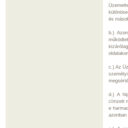
Üzemelte
különösen
és mások
b.) Azon
működte
kizáróla
oldalako
c.) Az Ü
személyi
megsérté
d.) A hi
címzett 
e harmad
azonban 