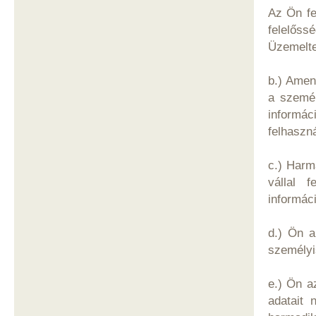
Az Ön fe
felelős
Üzemelte
b.) Amen
a személ
informác
felhaszná
c.) Harm
vállal f
informác
d.) Ön a
személyi
e.) Ön a
adatait 