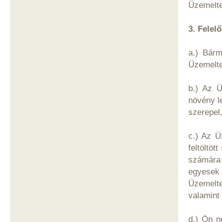
Üzemeltet
3. Felel
a.) Bárm
Üzemelte
b.) Az Ü
növény l
szerepel,
c.) Az Ü
feltöltö
számára 
egyesek
Üzemelte
valamint 
d.) Ön n