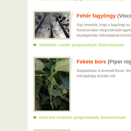
Fehér fagyöngy
(Vis
Úgy ismerjük, hogy a fagyöngy az 
Karácsonykor megcsókolják egymás
északgermán mitológiának köszön
örökzöldek
,
cserjék
,
gyógynövények
,
fűszernövények
Fekete bors
(Piper ni
Napjainkban is keresett fűszer. Il
méregdrága árucikk volt.
évelő kerti növények
,
gyógynövények
,
fűszernövények