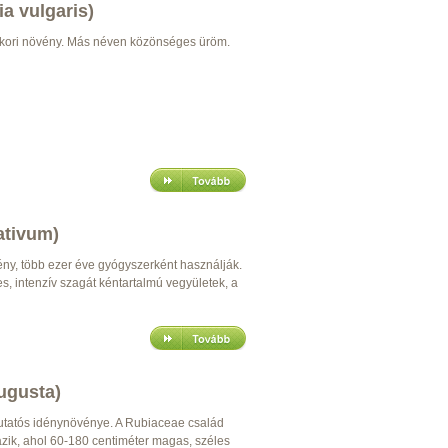
ia vulgaris)
kori növény. Más néven közönséges üröm.
ativum)
y, több ezer éve gyógyszerként használják.
s, intenzív szagát kéntartalmú vegyületek, a
ugusta)
mutatós idénynövénye. A Rubiaceae család
zik, ahol 60-180 centiméter magas, széles