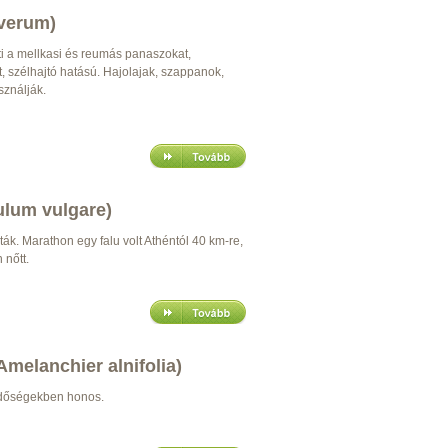
 verum)
ti a mellkasi és reumás panaszokat,
t, szélhajtó hatású. Hajolajak, szappanok,
sználják.
ulum vulgare)
ák. Marathon egy falu volt Athéntól 40 km-re,
nőtt.
Amelanchier alnifolia)
rdőségekben honos.