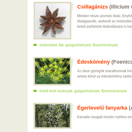
Csillagánizs
(Illicium
Minden része aromás illatú. Enyhí
étvágyjavító, serkenti az emésztés
keleti parfümök illatosítására is ha
örökzöldek
,
fák
,
gyógynövények
,
fűszernövények
Édeskömény
(Foenic
Az ókori görögök marathonnak hívt
amely körül az édeskömény vadon 
évelő kerti növények
,
gyógynövények
,
fűszernövények
Égerlevelű fanyarka
(
Kanada nyugati részén nyirkos e