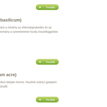
basilicum)
mára a növény az ellenségeskedés és az
agyomány a szerelemmel hozta összefüggésbe.
um acre)
mokos talaján honos. Hazánk száraz gyepjein
kányfű.