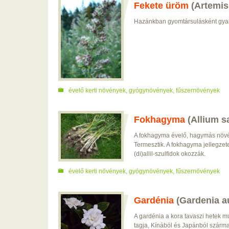
Fekete üröm
(Artemis
Hazánkban gyomtársulásként gya
évelő kerti növények
,
gyógynövények
,
fűszernövények
Fokhagyma
(Allium s
A fokhagyma évelő, hagymás növén
Termesztik. A fokhagyma jellegzete
(di)allil-szulfidok okozzák.
évelő kerti növények
,
gyógynövények
,
fűszernövények
Gardénia
(Gardenia a
A gardénia a kora tavaszi hetek 
tagja, Kínából és Japánból szárma