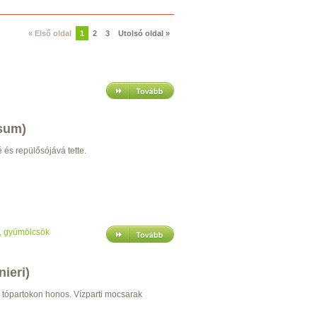
« Első oldal
1
2
3
Utolsó oldal »
isum)
 és repülősójává tette.
,
gyümölcsök
ieri)
 tópartokon honos. Vízparti mocsarak